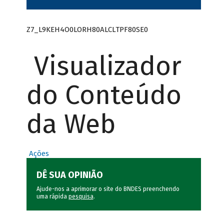
Z7_L9KEH4O0LORH80ALCLTPF80SE0
Visualizador
do Conteúdo
da Web
Ações
DÊ SUA OPINIÃO
Ajude-nos a aprimorar o site do BNDES preenchendo
uma rápida
pesquisa
.