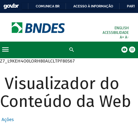
COMUNICA BR
ACESSO À INFORMAÇÃO
PARTI
ENGLISH
ACESSIBILIDADE
A+
A-
Busca
Z7_L9KEH4O0LORH80ALCLTPF80S67
Visualizador do
Conteúdo da Web
Ações