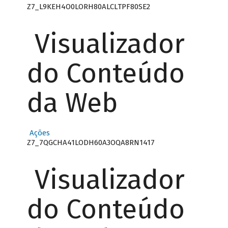
Z7_L9KEH4O0LORH80ALCLTPF80SE2
Visualizador
do Conteúdo
da Web
Ações
Z7_7QGCHA41LODH60A3OQA8RN1417
Visualizador
do Conteúdo