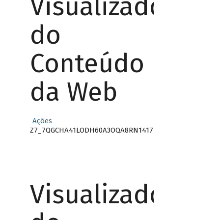
Visualizador
do
Conteúdo
da Web
Ações
Z7_7QGCHA41LODH60A3OQA8RN1417
Visualizador