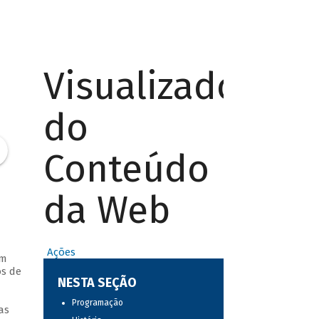
Visualizador
do
Conteúdo
da Web
Ações
em
os de
NESTA SEÇÃO
Programação
as