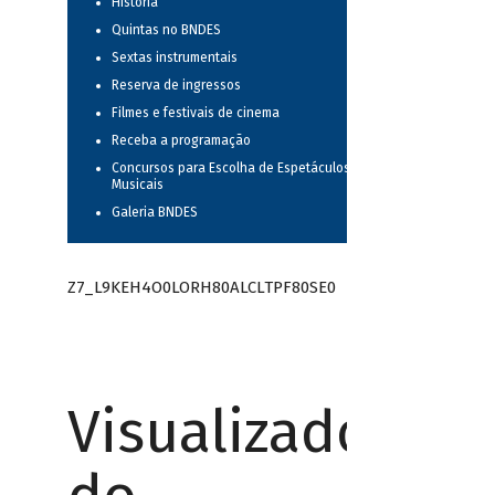
História
Quintas no BNDES
Sextas instrumentais
Reserva de ingressos
Filmes e festivais de cinema
Receba a programação
Concursos para Escolha de Espetáculos
Musicais
Galeria BNDES
Z7_L9KEH4O0LORH80ALCLTPF80SE0
Visualizador