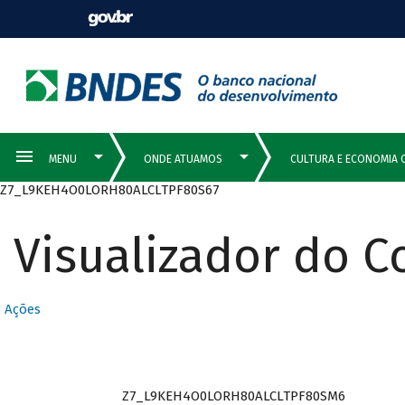
Z7_L9KEH4O0LORH80ALCLTPF80S67
Visualizador do 
Ações
Z7_L9KEH4O0LORH80ALCLTPF80SM6