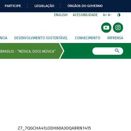
PARTICIPE
LEGISLAÇÃO
ÓRGÃOS DO GOVERNO
⁣
ENGLISH
ACESSIBILIDADE
A+
A-
NCIA
DESENVOLVIMENTO SUSTENTÁVEL
CONHECIMENTO
IMPRENSA
Busca
Z7_7QGCHA41LODH60A3OQA8RN1415