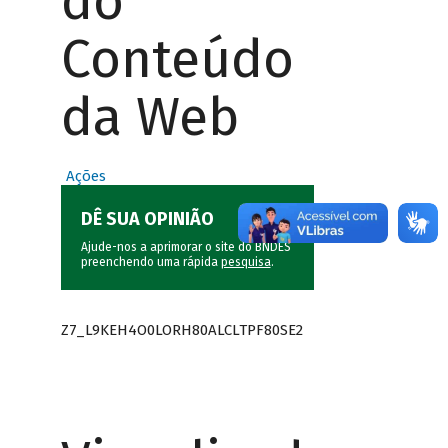
do
Conteúdo
da Web
Ações
DÊ SUA OPINIÃO
Ajude-nos a aprimorar o site do BNDES
preenchendo uma rápida
pesquisa
.
Z7_L9KEH4O0LORH80ALCLTPF80SE2