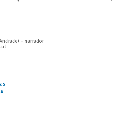
 Andrade) – narrador
ial
as
as