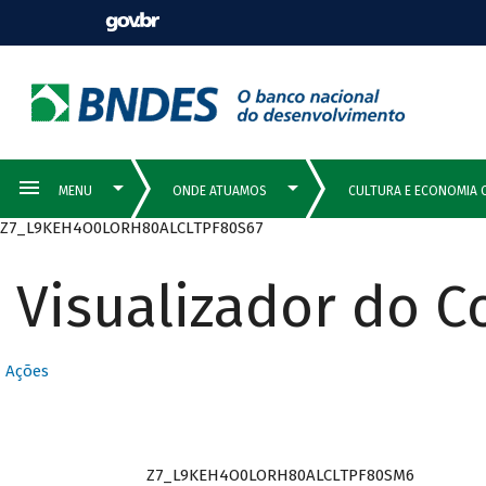
Z7_L9KEH4O0LORH80ALCLTPF80S67
Visualizador do 
Ações
Z7_L9KEH4O0LORH80ALCLTPF80SM6