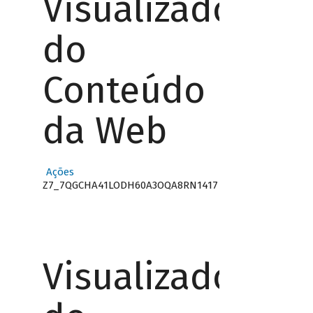
Visualizador
do
Conteúdo
da Web
Ações
Z7_7QGCHA41LODH60A3OQA8RN1417
Visualizador