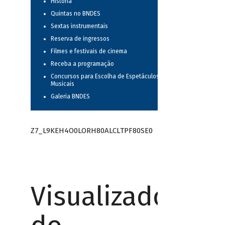
História
Quintas no BNDES
Sextas instrumentais
Reserva de ingressos
Filmes e festivais de cinema
Receba a programação
Concursos para Escolha de Espetáculos
Musicais
Galeria BNDES
Z7_L9KEH4O0LORH80ALCLTPF80SE0
Visualizador