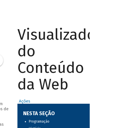
Visualizador
do
Conteúdo
da Web
Ações
em
os de
NESTA SEÇÃO
Programação
as