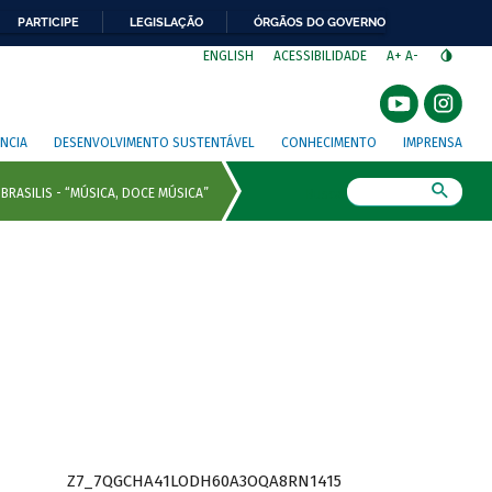
PARTICIPE
LEGISLAÇÃO
ÓRGÃOS DO GOVERNO
⁣
ENGLISH
ACESSIBILIDADE
A+
A-
NCIA
DESENVOLVIMENTO SUSTENTÁVEL
CONHECIMENTO
IMPRENSA
Busca
Z7_7QGCHA41LODH60A3OQA8RN1415