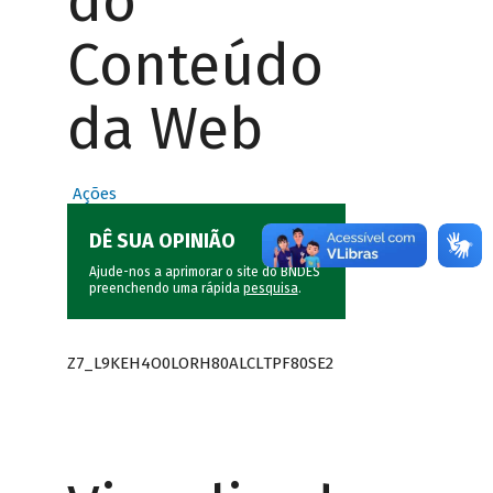
do
Conteúdo
da Web
Ações
DÊ SUA OPINIÃO
Ajude-nos a aprimorar o site do BNDES
preenchendo uma rápida
pesquisa
.
Z7_L9KEH4O0LORH80ALCLTPF80SE2