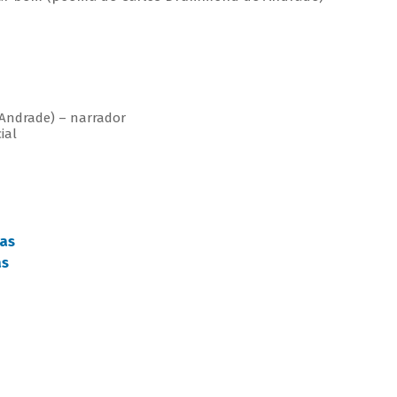
 Andrade) – narrador
ial
as
as