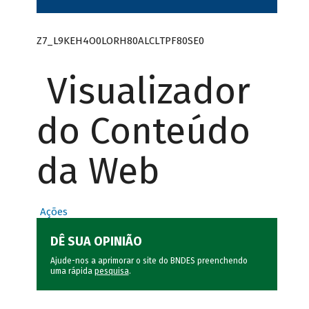
Z7_L9KEH4O0LORH80ALCLTPF80SE0
Visualizador
do Conteúdo
da Web
Ações
DÊ SUA OPINIÃO
Ajude-nos a aprimorar o site do BNDES preenchendo
uma rápida
pesquisa
.