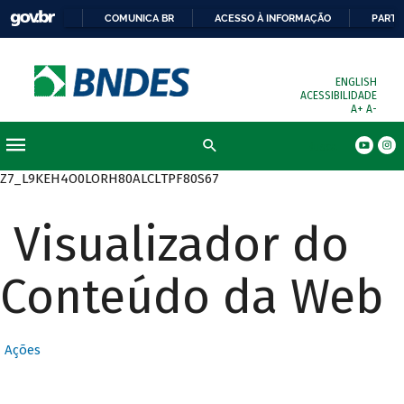
COMUNICA BR
ACESSO À INFORMAÇÃO
PARTI
ENGLISH
ACESSIBILIDADE
A+
A-
Busca
Z7_L9KEH4O0LORH80ALCLTPF80S67
Visualizador do
Conteúdo da Web
Ações