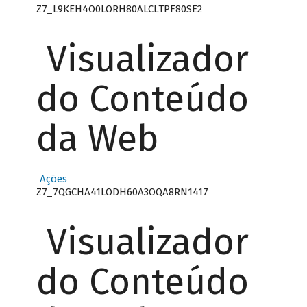
Z7_L9KEH4O0LORH80ALCLTPF80SE2
Visualizador
do Conteúdo
da Web
Ações
Z7_7QGCHA41LODH60A3OQA8RN1417
Visualizador
do Conteúdo