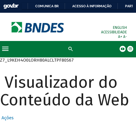
COMUNICA BR
ACESSO À INFORMAÇÃO
PARTI
ENGLISH
ACESSIBILIDADE
A+
A-
Busca
Z7_L9KEH4O0LORH80ALCLTPF80S67
Visualizador do
Conteúdo da Web
Ações