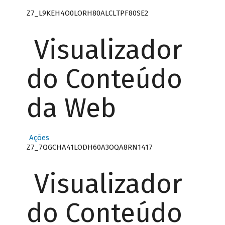
Z7_L9KEH4O0LORH80ALCLTPF80SE2
Visualizador
do Conteúdo
da Web
Ações
Z7_7QGCHA41LODH60A3OQA8RN1417
Visualizador
do Conteúdo