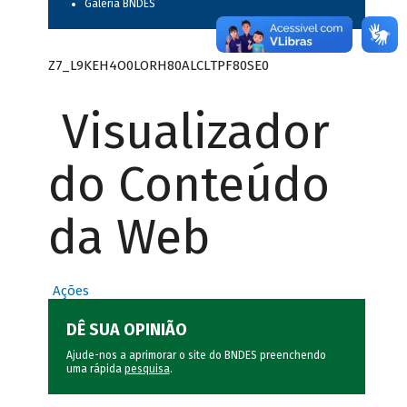
Galeria BNDES
Z7_L9KEH4O0LORH80ALCLTPF80SE0
Visualizador
do Conteúdo
da Web
Ações
DÊ SUA OPINIÃO
Ajude-nos a aprimorar o site do BNDES preenchendo
uma rápida
pesquisa
.