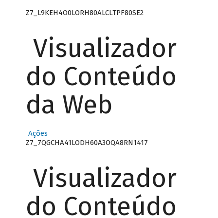
Z7_L9KEH4O0LORH80ALCLTPF80SE2
Visualizador
do Conteúdo
da Web
Ações
Z7_7QGCHA41LODH60A3OQA8RN1417
Visualizador
do Conteúdo