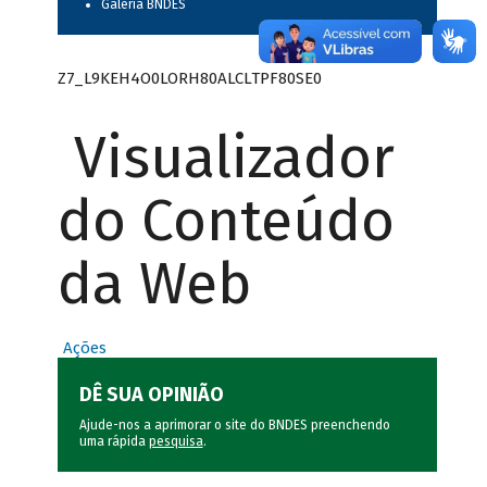
Galeria BNDES
Z7_L9KEH4O0LORH80ALCLTPF80SE0
Visualizador
do Conteúdo
da Web
Ações
DÊ SUA OPINIÃO
Ajude-nos a aprimorar o site do BNDES preenchendo
uma rápida
pesquisa
.