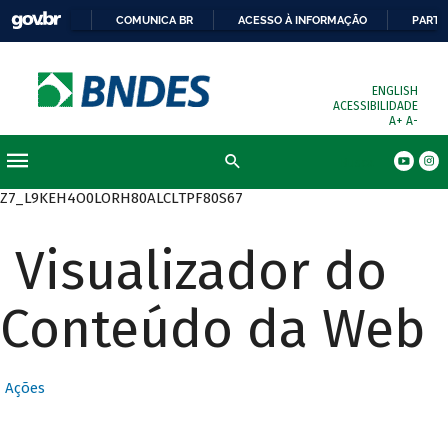
COMUNICA BR
ACESSO À INFORMAÇÃO
PARTI
ENGLISH
ACESSIBILIDADE
A+
A-
Busca
Z7_L9KEH4O0LORH80ALCLTPF80S67
Visualizador do
Conteúdo da Web
Ações