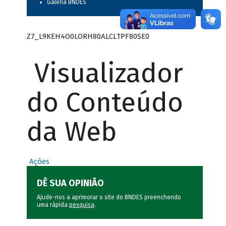
Galeria BNDES
Z7_L9KEH4O0LORH80ALCLTPF80SE0
Visualizador
do Conteúdo
da Web
Ações
DÊ SUA OPINIÃO
Ajude-nos a aprimorar o site do BNDES preenchendo
uma rápida
pesquisa
.