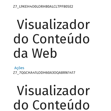
Z7_L9KEH4O0LORH80ALCLTPF80SE2
Visualizador
do Conteúdo
da Web
Ações
Z7_7QGCHA41LODH60A3OQA8RN1417
Visualizador
do Conteúdo