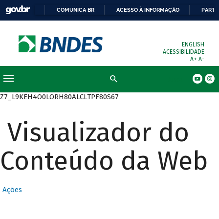
COMUNICA BR
ACESSO À INFORMAÇÃO
PARTI
ENGLISH
ACESSIBILIDADE
A+
A-
Busca
Z7_L9KEH4O0LORH80ALCLTPF80S67
Visualizador do
Conteúdo da Web
Ações