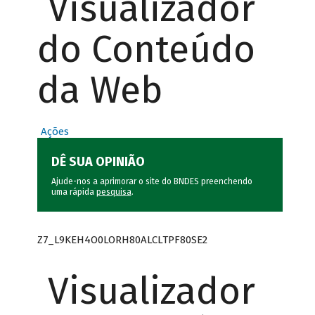
Visualizador
do Conteúdo
da Web
Ações
DÊ SUA OPINIÃO
Ajude-nos a aprimorar o site do BNDES preenchendo
uma rápida
pesquisa
.
Z7_L9KEH4O0LORH80ALCLTPF80SE2
Visualizador