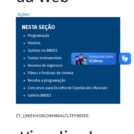
Ações
NESTA SEÇÃO
Programação
História
Quintas no BNDES
Sextas instrumentais
Reserva de ingressos
Filmes e festivais de cinema
Receba a programação
Concursos para Escolha de Espetáculos Musicais
Galeria BNDES
Z7_L9KEH4O0LORH80ALCLTPF80SE0