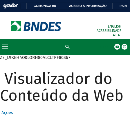
COMUNICA BR
ACESSO À INFORMAÇÃO
PARTI
ENGLISH
ACESSIBILIDADE
A+
A-
Busca
Z7_L9KEH4O0LORH80ALCLTPF80S67
Visualizador do
Conteúdo da Web
Ações