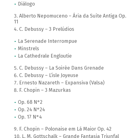
Diálogo
Alberto Nepomuceno – Ária da Suíte Antiga Op.
11
C. Debussy – 3 Prelúdios
La Serenade Interrompue
Minstrels
La Cathedrale Engloutie
C. Debussy – La Soirèe Dans Grenade
C. Debussy – L’isle Joyeuse
Ernesto Nazareth – Expansiva (Valsa)
F. Chopin – 3 Mazurkas
Op. 68 N°2
Op. 24 N°24
Op. 17 N°4
F. Chopin – Polonaise em Lá Maior Op. 42
L. M. Gottschalk – Grande Fantasia Triunfal