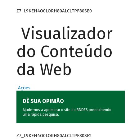
Z7_L9KEH4O0LORH80ALCLTPF80SE0
Visualizador
do Conteúdo
da Web
Ações
DÊ SUA OPINIÃO
Ajude-nos a aprimorar o site do BNDES preenchendo
uma rápida
pesquisa
.
Z7_L9KEH4O0LORH80ALCLTPF80SE2