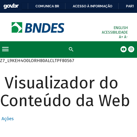
COMUNICA BR
ACESSO À INFORMAÇÃO
PARTI
ENGLISH
ACESSIBILIDADE
A+
A-
Busca
Z7_L9KEH4O0LORH80ALCLTPF80S67
Visualizador do
Conteúdo da Web
Ações