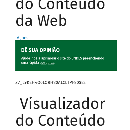
do Conteúdo
da Web
Ações
DÊ SUA OPINIÃO
Ajude-nos a aprimorar o site do BNDES preenchendo
uma rápida
pesquisa
.
Z7_L9KEH4O0LORH80ALCLTPF80SE2
Visualizador
do Conteúdo