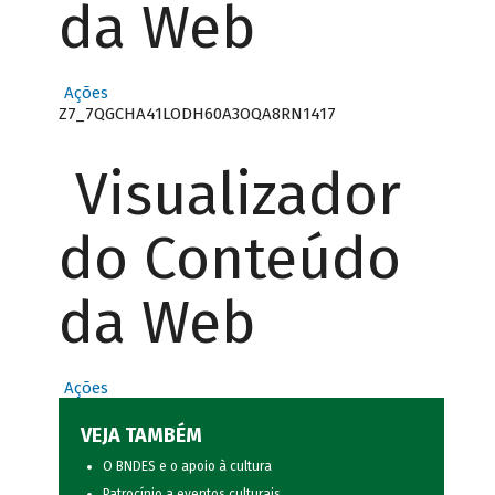
da Web
Ações
Z7_7QGCHA41LODH60A3OQA8RN1417
Visualizador
do Conteúdo
da Web
Ações
VEJA TAMBÉM
O BNDES e o apoio à cultura
Patrocínio a eventos culturais