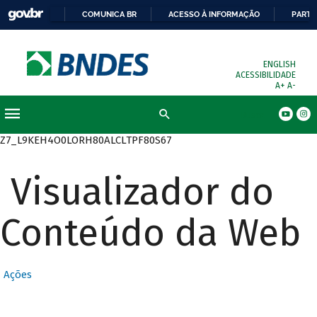
COMUNICA BR
ACESSO À INFORMAÇÃO
PARTI
ENGLISH
ACESSIBILIDADE
A+
A-
Busca
Z7_L9KEH4O0LORH80ALCLTPF80S67
Visualizador do
Conteúdo da Web
Ações