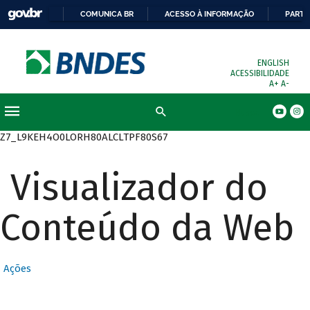
COMUNICA BR
ACESSO À INFORMAÇÃO
PARTI
ENGLISH
ACESSIBILIDADE
A+
A-
Busca
Z7_L9KEH4O0LORH80ALCLTPF80S67
Visualizador do
Conteúdo da Web
Ações