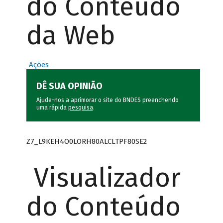
do Conteúdo
da Web
Ações
DÊ SUA OPINIÃO
Ajude-nos a aprimorar o site do BNDES preenchendo
uma rápida
pesquisa
.
Z7_L9KEH4O0LORH80ALCLTPF80SE2
Visualizador
do Conteúdo