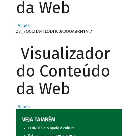
da Web
Ações
Z7_7QGCHA41LODH60A3OQA8RN1417
Visualizador
do Conteúdo
da Web
Ações
VEJA TAMBÉM
O BNDES e o apoio à cultura
Patrocínio a eventos culturais