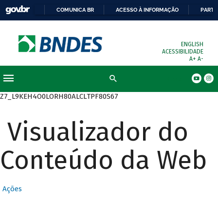
COMUNICA BR
ACESSO À INFORMAÇÃO
PARTI
ENGLISH
ACESSIBILIDADE
A+
A-
Busca
Z7_L9KEH4O0LORH80ALCLTPF80S67
Visualizador do
Conteúdo da Web
Ações