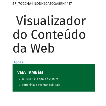
Z7_7QGCHA41LODH60A3OQA8RN1417
Visualizador
do Conteúdo
da Web
Ações
VEJA TAMBÉM
O BNDES e o apoio à cultura
Patrocínio a eventos culturais