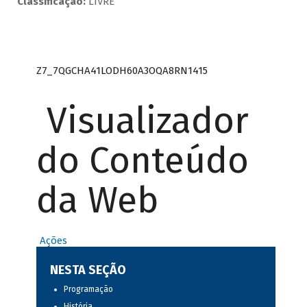
Classificação:
LIVRE
Z7_7QGCHA41LODH60A3OQA8RN1415
Visualizador
do Conteúdo
da Web
Ações
NESTA SEÇÃO
Programação
História