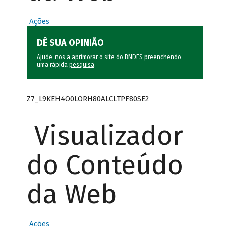
Ações
DÊ SUA OPINIÃO
Ajude-nos a aprimorar o site do BNDES preenchendo
uma rápida
pesquisa
.
Z7_L9KEH4O0LORH80ALCLTPF80SE2
Visualizador
do Conteúdo
da Web
Ações