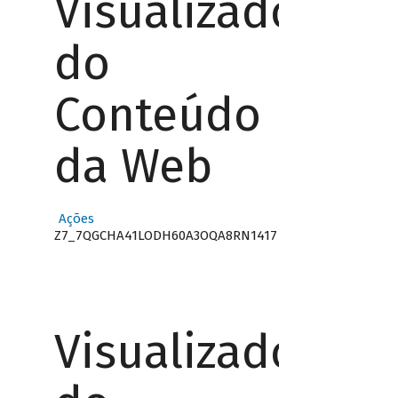
Visualizador
do
Conteúdo
da Web
Ações
Z7_7QGCHA41LODH60A3OQA8RN1417
Visualizador