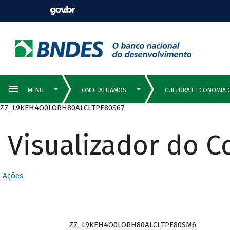
Z7_L9KEH4O0LORH80ALCLTPF80S67
Visualizador do 
Ações
Z7_L9KEH4O0LORH80ALCLTPF80SM6