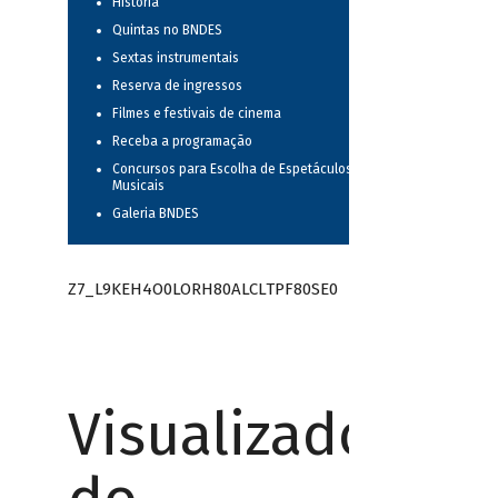
História
Quintas no BNDES
Sextas instrumentais
Reserva de ingressos
Filmes e festivais de cinema
Receba a programação
Concursos para Escolha de Espetáculos
Musicais
Galeria BNDES
Z7_L9KEH4O0LORH80ALCLTPF80SE0
Visualizador