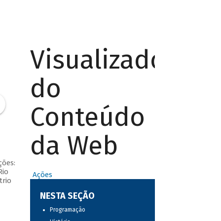
Visualizador
do
Conteúdo
da Web
ções:
Rio
Ações
trio
NESTA SEÇÃO
Programação