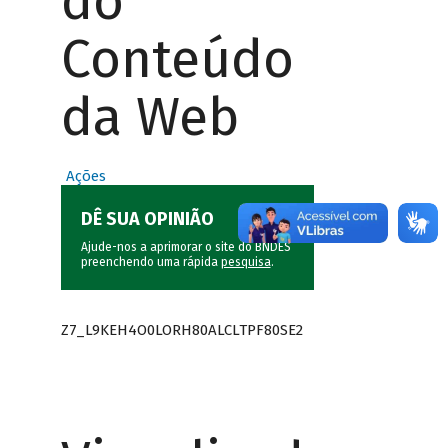
do
Conteúdo
da Web
Ações
DÊ SUA OPINIÃO
Ajude-nos a aprimorar o site do BNDES
preenchendo uma rápida
pesquisa
.
Z7_L9KEH4O0LORH80ALCLTPF80SE2