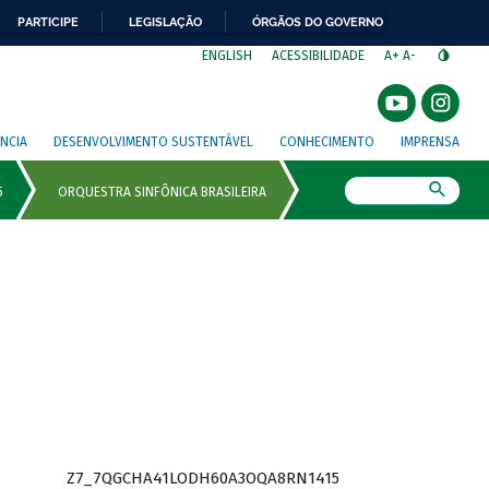
PARTICIPE
LEGISLAÇÃO
ÓRGÃOS DO GOVERNO
⁣
ENGLISH
ACESSIBILIDADE
A+
A-
NCIA
DESENVOLVIMENTO SUSTENTÁVEL
CONHECIMENTO
IMPRENSA
Busca
Z7_7QGCHA41LODH60A3OQA8RN1415