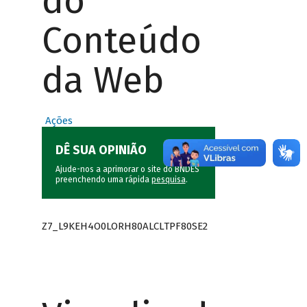
do
Conteúdo
da Web
Ações
DÊ SUA OPINIÃO
Ajude-nos a aprimorar o site do BNDES
preenchendo uma rápida
pesquisa
.
Z7_L9KEH4O0LORH80ALCLTPF80SE2