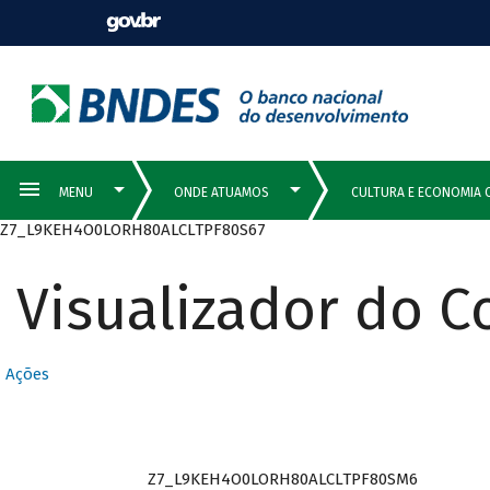
Z7_L9KEH4O0LORH80ALCLTPF80S67
Visualizador do 
Ações
Z7_L9KEH4O0LORH80ALCLTPF80SM6