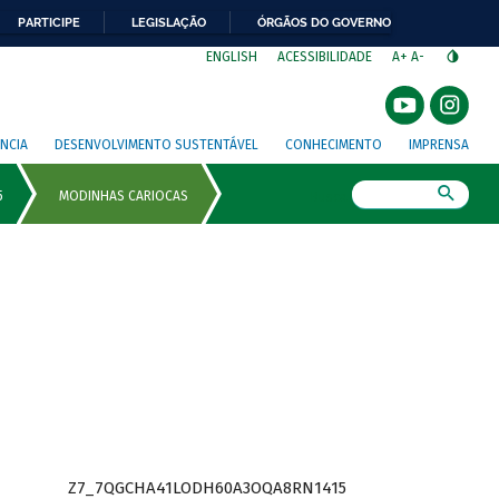
PARTICIPE
LEGISLAÇÃO
ÓRGÃOS DO GOVERNO
⁣
ENGLISH
ACESSIBILIDADE
A+
A-
NCIA
DESENVOLVIMENTO SUSTENTÁVEL
CONHECIMENTO
IMPRENSA
Busca
Z7_7QGCHA41LODH60A3OQA8RN1415