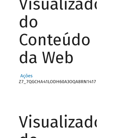
Visualizador
do
Conteúdo
da Web
Ações
Z7_7QGCHA41LODH60A3OQA8RN1417
Visualizador