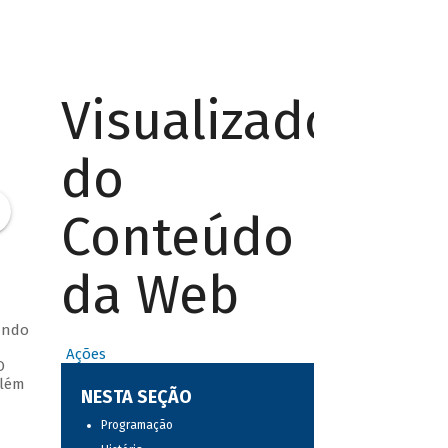
Visualizador
do
Conteúdo
da Web
ando
Ações
O
além
NESTA SEÇÃO
Programação