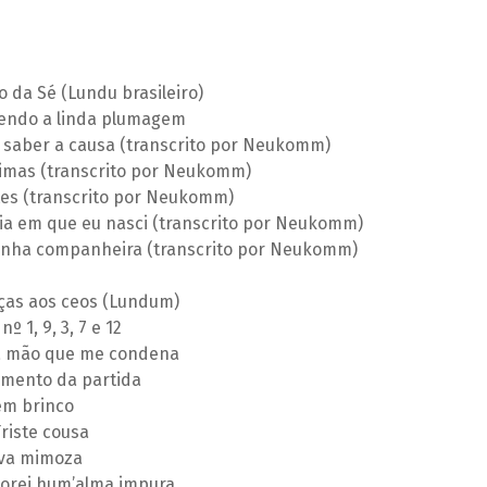
o da Sé (Lundu brasileiro)
tendo a linda plumagem
 saber a causa (transcrito por Neukomm)
rimas (transcrito por Neukomm)
es (transcrito por Neukomm)
ia em que eu nasci (transcrito por Neukomm)
inha companheira (transcrito por Neukomm)
ças aos ceos (Lundum)
 1, 9, 3, 7 e 12
 a mão que me condena
omento da partida
em brinco
riste cousa
rva mimoza
dorei hum’alma impura