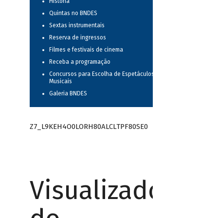
História
Quintas no BNDES
Sextas instrumentais
Reserva de ingressos
Filmes e festivais de cinema
Receba a programação
Concursos para Escolha de Espetáculos
Musicais
Galeria BNDES
Z7_L9KEH4O0LORH80ALCLTPF80SE0
Visualizador