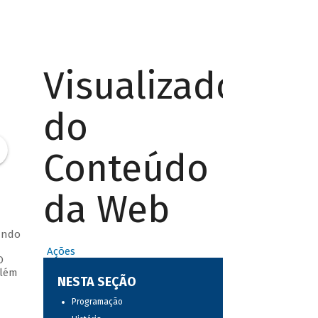
Visualizador
do
Conteúdo
da Web
ando
Ações
O
além
NESTA SEÇÃO
Programação