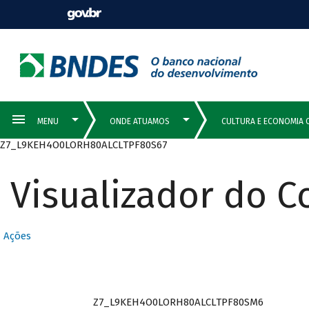
Z7_L9KEH4O0LORH80ALCLTPF80S67
Visualizador do 
Ações
Z7_L9KEH4O0LORH80ALCLTPF80SM6