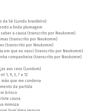
o da Sé (Lundu brasileiro)
tendo a linda plumagem
 saber a causa (transcrito por Neukomm)
rimas (transcrito por Neukomm)
es (transcrito por Neukomm)
ia em que eu nasci (transcrito por Neukomm)
inha companheira (transcrito por Neukomm)
ças aos ceos (Lundum)
 1, 9, 3, 7 e 12
 a mão que me condena
omento da partida
em brinco
riste cousa
rva mimoza
dorei hum’alma impura