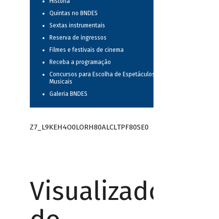
História
Quintas no BNDES
Sextas instrumentais
Reserva de ingressos
Filmes e festivais de cinema
Receba a programação
Concursos para Escolha de Espetáculos
Musicais
Galeria BNDES
Z7_L9KEH4O0LORH80ALCLTPF80SE0
Visualizador