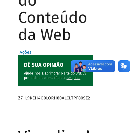
do
Conteúdo
da Web
Ações
DÊ SUA OPINIÃO
Ajude-nos a aprimorar o site do BNDES
preenchendo uma rápida
pesquisa
.
Z7_L9KEH4O0LORH80ALCLTPF80SE2