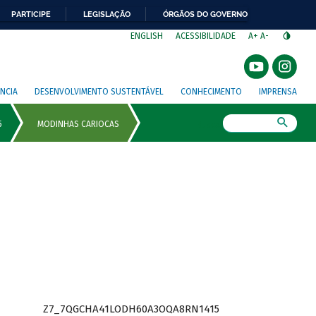
PARTICIPE
LEGISLAÇÃO
ÓRGÃOS DO GOVERNO
⁣
ENGLISH
ACESSIBILIDADE
A+
A-
NCIA
DESENVOLVIMENTO SUSTENTÁVEL
CONHECIMENTO
IMPRENSA
Busca
Z7_7QGCHA41LODH60A3OQA8RN1415