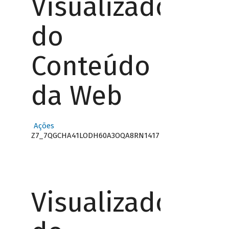
Visualizador
do
Conteúdo
da Web
Ações
Z7_7QGCHA41LODH60A3OQA8RN1417
Visualizador