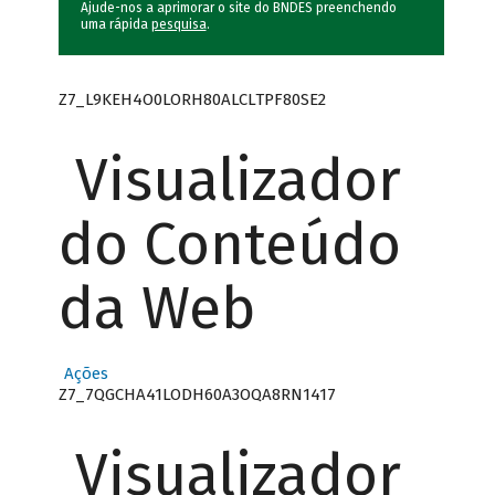
Ajude-nos a aprimorar o site do BNDES preenchendo
uma rápida
pesquisa
.
Z7_L9KEH4O0LORH80ALCLTPF80SE2
Visualizador
do Conteúdo
da Web
Ações
Z7_7QGCHA41LODH60A3OQA8RN1417
Visualizador