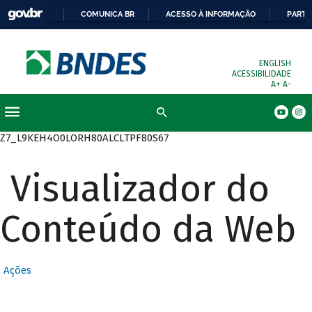
COMUNICA BR
ACESSO À INFORMAÇÃO
PARTI
ENGLISH
ACESSIBILIDADE
A+
A-
Busca
Z7_L9KEH4O0LORH80ALCLTPF80S67
Visualizador do
Conteúdo da Web
Ações