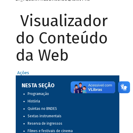
Visualizador
do Conteúdo
da Web
Ações
NESTA SEÇÃO
Programação
História
Quintas no BNDES
Sextas instrumentais
Reserva de ingressos
Filmes e festivais de cinema