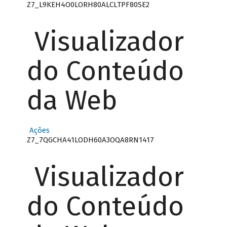
Z7_L9KEH4O0LORH80ALCLTPF80SE2
Visualizador
do Conteúdo
da Web
Ações
Z7_7QGCHA41LODH60A3OQA8RN1417
Visualizador
do Conteúdo