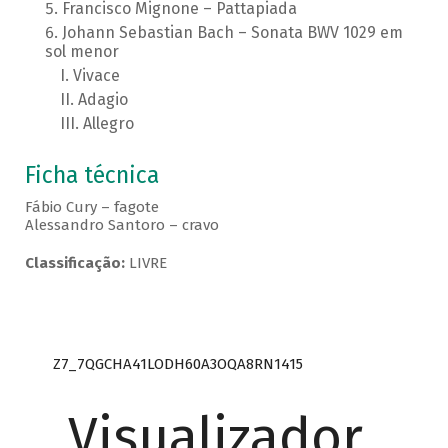
Francisco Mignone – Pattapiada
Johann Sebastian Bach – Sonata BWV 1029 em
sol menor
Vivace
Adagio
Allegro
Ficha técnica
Fábio Cury – fagote
Alessandro Santoro – cravo
Classificação:
LIVRE
Z7_7QGCHA41LODH60A3OQA8RN1415
Visualizador