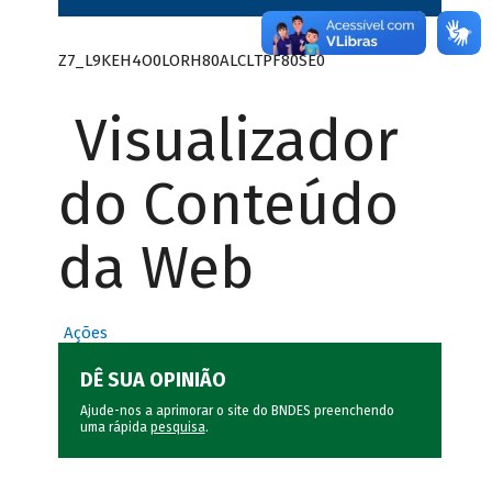
Z7_L9KEH4O0LORH80ALCLTPF80SE0
Visualizador
do Conteúdo
da Web
Ações
DÊ SUA OPINIÃO
Ajude-nos a aprimorar o site do BNDES preenchendo
uma rápida
pesquisa
.