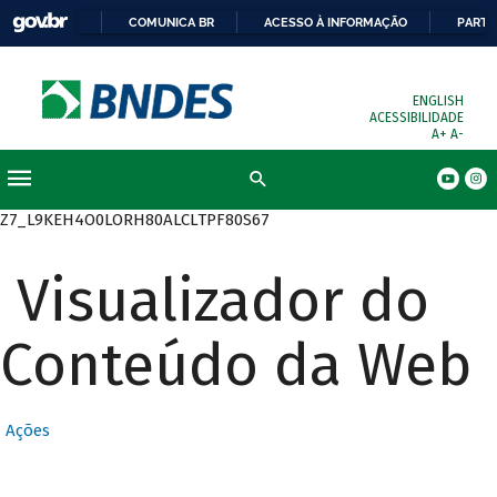
COMUNICA BR
ACESSO À INFORMAÇÃO
PARTI
ENGLISH
ACESSIBILIDADE
A+
A-
Busca
Z7_L9KEH4O0LORH80ALCLTPF80S67
Visualizador do
Conteúdo da Web
Ações