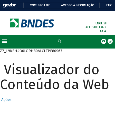
COMUNICA BR
ACESSO À INFORMAÇÃO
PARTI
ENGLISH
ACESSIBILIDADE
A+
A-
Busca
Z7_L9KEH4O0LORH80ALCLTPF80S67
Visualizador do
Conteúdo da Web
Ações