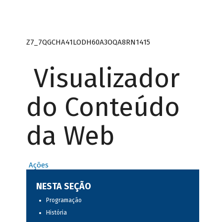
Z7_7QGCHA41LODH60A3OQA8RN1415
Visualizador
do Conteúdo
da Web
Ações
NESTA SEÇÃO
Programação
História