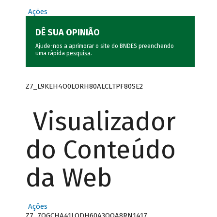
Ações
DÊ SUA OPINIÃO
Ajude-nos a aprimorar o site do BNDES preenchendo
uma rápida
pesquisa
.
Z7_L9KEH4O0LORH80ALCLTPF80SE2
Visualizador
do Conteúdo
da Web
Ações
Z7_7QGCHA41LODH60A3OQA8RN1417