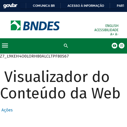
COMUNICA BR
ACESSO À INFORMAÇÃO
PARTI
ENGLISH
ACESSIBILIDADE
A+
A-
Busca
Z7_L9KEH4O0LORH80ALCLTPF80S67
Visualizador do
Conteúdo da Web
Ações