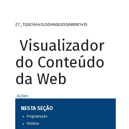
Z7_7QGCHA41LODH60A3OQA8RN1415
Visualizador
do Conteúdo
da Web
Ações
NESTA SEÇÃO
Programação
História