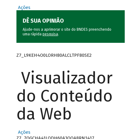
Ações
DÊ SUA OPINIÃO
Ajude-nos a aprimorar o site do BNDES preenchendo
uma rápida
pesquisa
.
Z7_L9KEH4O0LORH80ALCLTPF80SE2
Visualizador
do Conteúdo
da Web
Ações
Z7_7QGCHA41LODH60A3OQA8RN1417