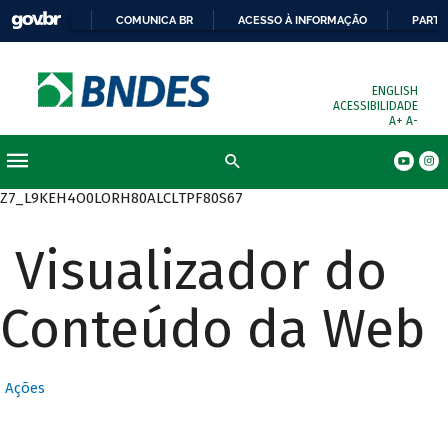
COMUNICA BR
ACESSO À INFORMAÇÃO
PARTI
ENGLISH
ACESSIBILIDADE
A+
A-
Busca
Z7_L9KEH4O0LORH80ALCLTPF80S67
Visualizador do
Conteúdo da Web
Ações