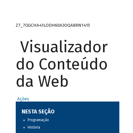
Z7_7QGCHA41LODH60A3OQA8RN1415
Visualizador
do Conteúdo
da Web
Ações
NESTA SEÇÃO
Programação
História