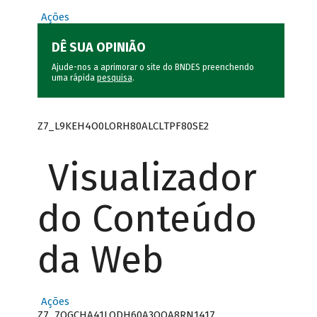
Ações
DÊ SUA OPINIÃO
Ajude-nos a aprimorar o site do BNDES preenchendo
uma rápida
pesquisa
.
Z7_L9KEH4O0LORH80ALCLTPF80SE2
Visualizador
do Conteúdo
da Web
Ações
Z7_7QGCHA41LODH60A3OQA8RN1417