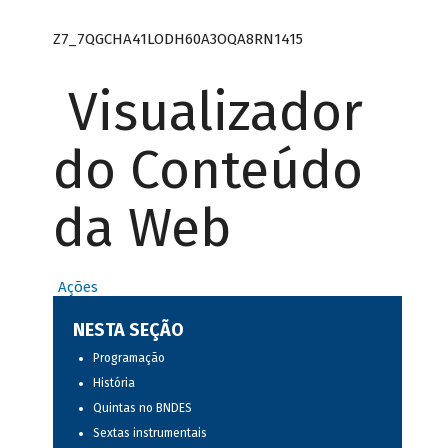
Z7_7QGCHA41LODH60A3OQA8RN1415
Visualizador
do Conteúdo
da Web
Ações
NESTA SEÇÃO
Programação
História
Quintas no BNDES
Sextas instrumentais