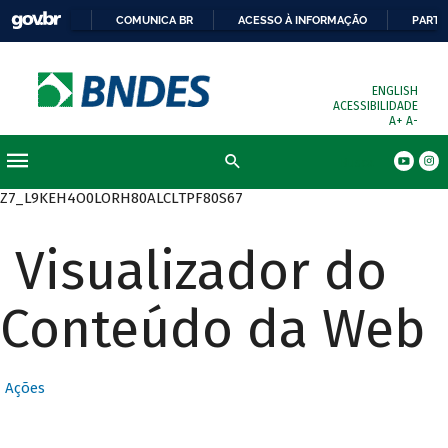
COMUNICA BR
ACESSO À INFORMAÇÃO
PARTI
ENGLISH
ACESSIBILIDADE
A+
A-
Busca
Z7_L9KEH4O0LORH80ALCLTPF80S67
Visualizador do
Conteúdo da Web
Ações