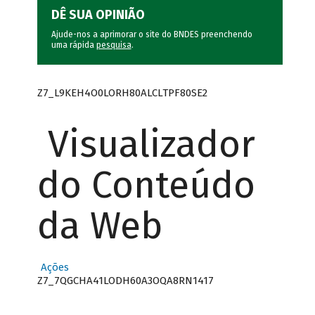
DÊ SUA OPINIÃO
Ajude-nos a aprimorar o site do BNDES preenchendo
uma rápida
pesquisa
.
Z7_L9KEH4O0LORH80ALCLTPF80SE2
Visualizador
do Conteúdo
da Web
Ações
Z7_7QGCHA41LODH60A3OQA8RN1417