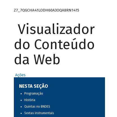
Z7_7QGCHA41LODH60A3OQA8RN1415
Visualizador
do Conteúdo
da Web
Ações
NESTA SEÇÃO
Programação
História
Quintas no BNDES
Sextas instrumentais