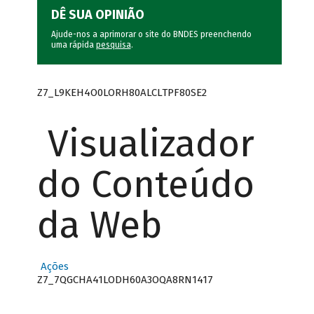
DÊ SUA OPINIÃO
Ajude-nos a aprimorar o site do BNDES preenchendo
uma rápida
pesquisa
.
Z7_L9KEH4O0LORH80ALCLTPF80SE2
Visualizador
do Conteúdo
da Web
Ações
Z7_7QGCHA41LODH60A3OQA8RN1417