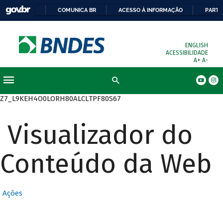
COMUNICA BR
ACESSO À INFORMAÇÃO
PARTI
ENGLISH
ACESSIBILIDADE
A+
A-
Busca
Z7_L9KEH4O0LORH80ALCLTPF80S67
Visualizador do
Conteúdo da Web
Ações