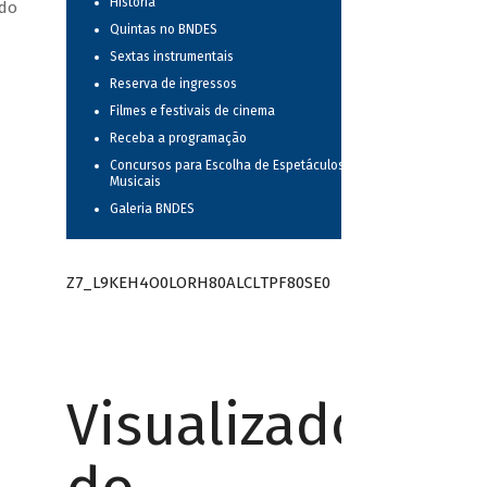
História
 do
Quintas no BNDES
Sextas instrumentais
Reserva de ingressos
Filmes e festivais de cinema
Receba a programação
Concursos para Escolha de Espetáculos
Musicais
Galeria BNDES
Z7_L9KEH4O0LORH80ALCLTPF80SE0
Visualizador