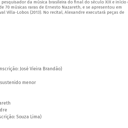
pesquisador da música brasileira do final do século XIX e início
 de 70 músicas raras de Ernesto Nazareth, e se apresentou em
ival Villa-Lobos (2013). No recital, Alexandre executará peças de
anscrição: José Vieira Brandão)
 sustenido menor
areth
ndre
crição: Souza Lima)