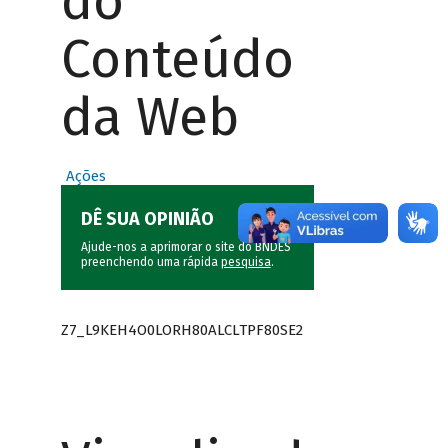
do
Conteúdo
da Web
Ações
DÊ SUA OPINIÃO
Ajude-nos a aprimorar o site do BNDES
preenchendo uma rápida
pesquisa
.
Z7_L9KEH4O0LORH80ALCLTPF80SE2