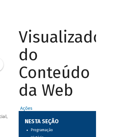
Visualizador
do
Conteúdo
da Web
Ações
ial,
NESTA SEÇÃO
Programação