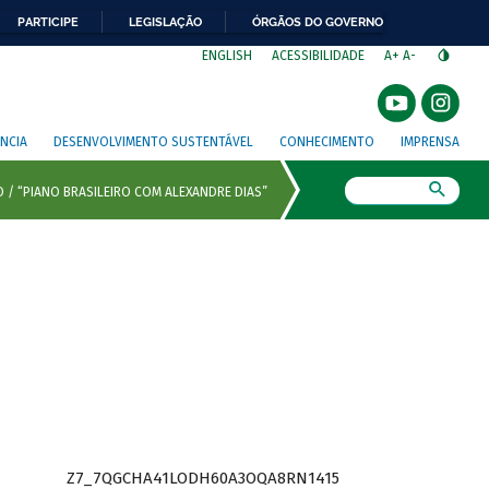
PARTICIPE
LEGISLAÇÃO
ÓRGÃOS DO GOVERNO
⁣
ENGLISH
ACESSIBILIDADE
A+
A-
NCIA
DESENVOLVIMENTO SUSTENTÁVEL
CONHECIMENTO
IMPRENSA
Busca
Z7_7QGCHA41LODH60A3OQA8RN1415