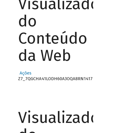
Visualizador
do
Conteúdo
da Web
Ações
Z7_7QGCHA41LODH60A3OQA8RN1417
Visualizador