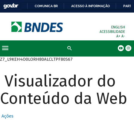
COMUNICA BR
ACESSO À INFORMAÇÃO
PARTI
ENGLISH
ACESSIBILIDADE
A+
A-
Busca
Z7_L9KEH4O0LORH80ALCLTPF80S67
Visualizador do
Conteúdo da Web
Ações