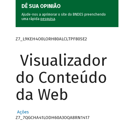
DÊ SUA OPINIÃO
Ajude-nos a aprimorar o site do BNDES preenchendo
uma rápida
pesquisa
.
Z7_L9KEH4O0LORH80ALCLTPF80SE2
Visualizador
do Conteúdo
da Web
Ações
Z7_7QGCHA41LODH60A3OQA8RN1417