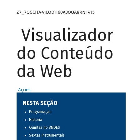
Z7_7QGCHA41LODH60A3OQA8RN1415
Visualizador
do Conteúdo
da Web
Ações
NESTA SEÇÃO
Programação
História
Quintas no BNDES
Sextas instrumentais