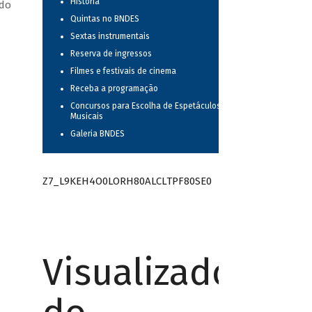
História
 do
Quintas no BNDES
Sextas instrumentais
Reserva de ingressos
Filmes e festivais de cinema
Receba a programação
Concursos para Escolha de Espetáculos
Musicais
Galeria BNDES
Z7_L9KEH4O0LORH80ALCLTPF80SE0
Visualizador