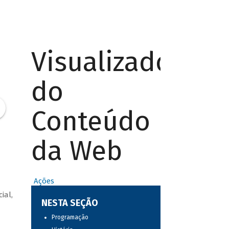
Visualizador
do
Conteúdo
da Web
Ações
ial,
NESTA SEÇÃO
Programação