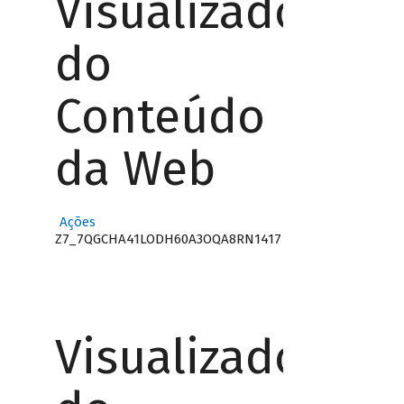
Visualizador
do
Conteúdo
da Web
Ações
Z7_7QGCHA41LODH60A3OQA8RN1417
Visualizador