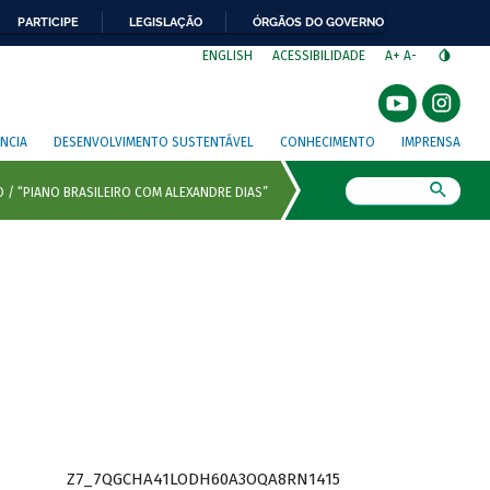
PARTICIPE
LEGISLAÇÃO
ÓRGÃOS DO GOVERNO
⁣
ENGLISH
ACESSIBILIDADE
A+
A-
NCIA
DESENVOLVIMENTO SUSTENTÁVEL
CONHECIMENTO
IMPRENSA
Busca
Z7_7QGCHA41LODH60A3OQA8RN1415