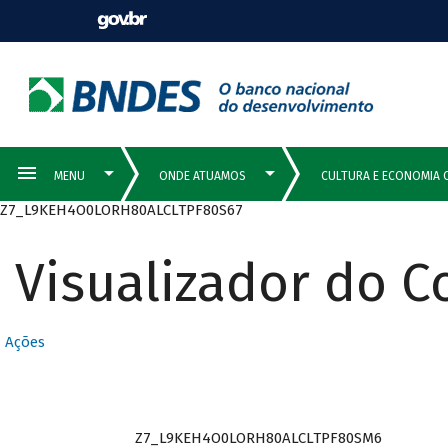
Z7_L9KEH4O0LORH80ALCLTPF80S67
Visualizador do 
Ações
Z7_L9KEH4O0LORH80ALCLTPF80SM6