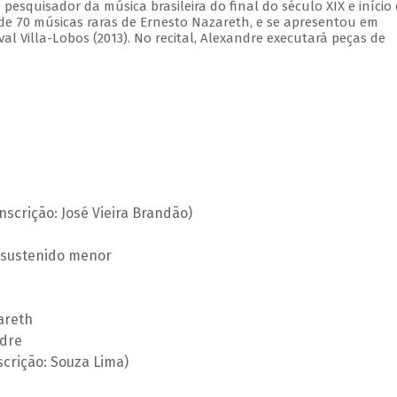
pesquisador da música brasileira do final do século XIX e início
 de 70 músicas raras de Ernesto Nazareth, e se apresentou em
ival Villa-Lobos (2013). No recital, Alexandre executará peças de
anscrição: José Vieira Brandão)
 sustenido menor
areth
ndre
crição: Souza Lima)