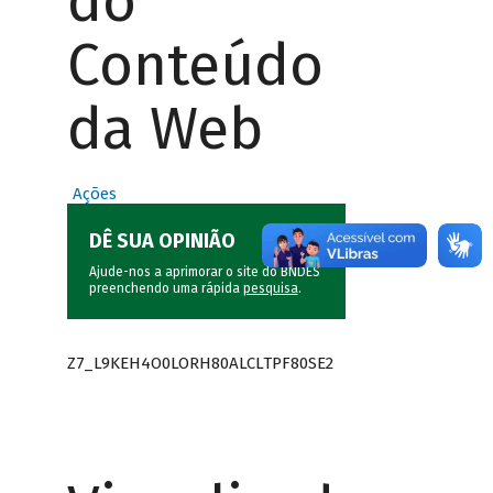
do
Conteúdo
da Web
Ações
DÊ SUA OPINIÃO
Ajude-nos a aprimorar o site do BNDES
preenchendo uma rápida
pesquisa
.
Z7_L9KEH4O0LORH80ALCLTPF80SE2