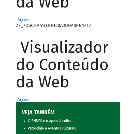
da Web
Ações
Z7_7QGCHA41LODH60A3OQA8RN1417
Visualizador
do Conteúdo
da Web
Ações
VEJA TAMBÉM
O BNDES e o apoio à cultura
Patrocínio a eventos culturais