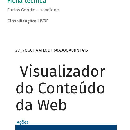
Ficha técnica
Carlos Gontijo – saxofone
Classificação:
LIVRE
Z7_7QGCHA41LODH60A3OQA8RN1415
Visualizador
do Conteúdo
da Web
Ações