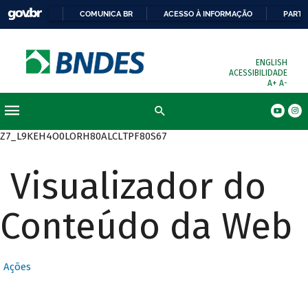
COMUNICA BR
ACESSO À INFORMAÇÃO
PARTI
ENGLISH
ACESSIBILIDADE
A+
A-
Busca
Z7_L9KEH4O0LORH80ALCLTPF80S67
Visualizador do
Conteúdo da Web
Ações