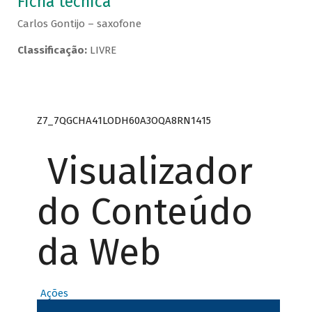
Ficha técnica
Carlos Gontijo – saxofone
Classificação:
LIVRE
Z7_7QGCHA41LODH60A3OQA8RN1415
Visualizador
do Conteúdo
da Web
Ações