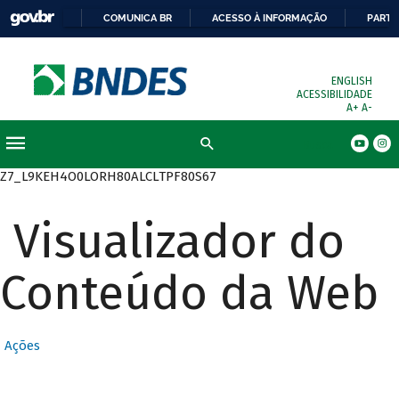
COMUNICA BR
ACESSO À INFORMAÇÃO
PARTI
ENGLISH
ACESSIBILIDADE
A+
A-
Busca
Z7_L9KEH4O0LORH80ALCLTPF80S67
Visualizador do
Conteúdo da Web
Ações