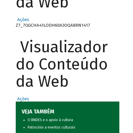
da Web
Ações
Z7_7QGCHA41LODH60A3OQA8RN1417
Visualizador
do Conteúdo
da Web
Ações
VEJA TAMBÉM
O BNDES e o apoio à cultura
Patrocínio a eventos culturais