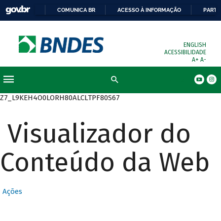
COMUNICA BR
ACESSO À INFORMAÇÃO
PARTI
ENGLISH
ACESSIBILIDADE
A+
A-
Busca
Z7_L9KEH4O0LORH80ALCLTPF80S67
Visualizador do
Conteúdo da Web
Ações