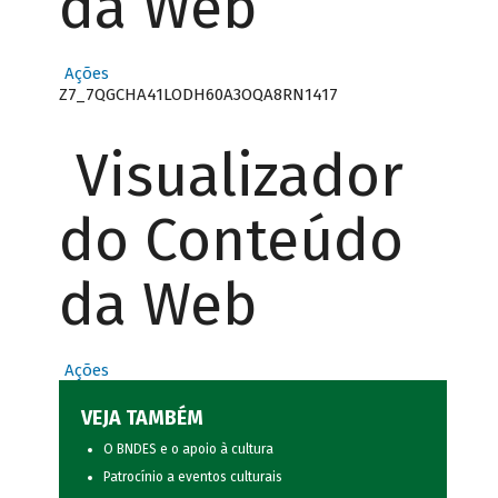
da Web
Ações
Z7_7QGCHA41LODH60A3OQA8RN1417
Visualizador
do Conteúdo
da Web
Ações
VEJA TAMBÉM
O BNDES e o apoio à cultura
Patrocínio a eventos culturais