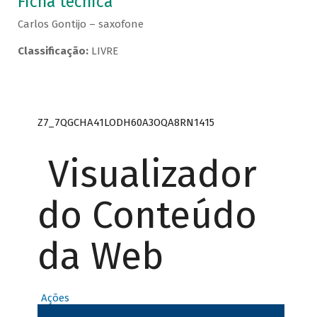
Ficha técnica
Carlos Gontijo – saxofone
Classificação:
LIVRE
Z7_7QGCHA41LODH60A3OQA8RN1415
Visualizador
do Conteúdo
da Web
Ações