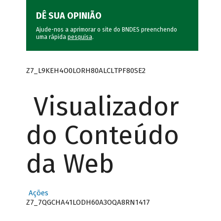
DÊ SUA OPINIÃO
Ajude-nos a aprimorar o site do BNDES preenchendo
uma rápida
pesquisa
.
Z7_L9KEH4O0LORH80ALCLTPF80SE2
Visualizador
do Conteúdo
da Web
Ações
Z7_7QGCHA41LODH60A3OQA8RN1417