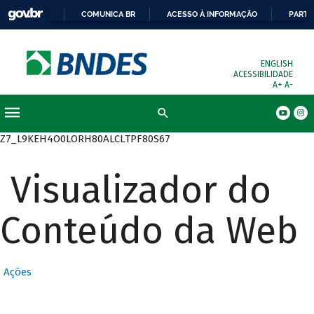
COMUNICA BR
ACESSO À INFORMAÇÃO
PARTI
ENGLISH
ACESSIBILIDADE
A+
A-
Busca
Z7_L9KEH4O0LORH80ALCLTPF80S67
Visualizador do
Conteúdo da Web
Ações