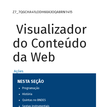
Z7_7QGCHA41LODH60A3OQA8RN1415
Visualizador
do Conteúdo
da Web
Ações
NESTA SEÇÃO
Programação
História
Quintas no BNDES
Sextas instrumentais