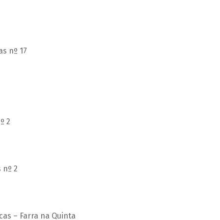
as nº 17
º 2
 nº 2
cas – Farra na Quinta