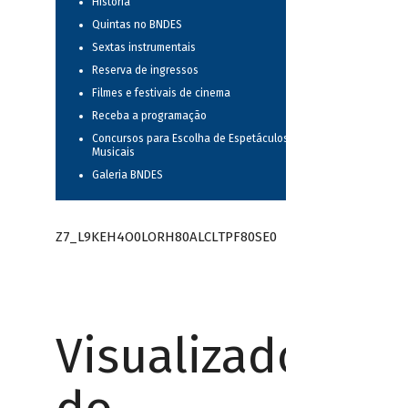
História
Quintas no BNDES
Sextas instrumentais
Reserva de ingressos
Filmes e festivais de cinema
Receba a programação
Concursos para Escolha de Espetáculos
Musicais
Galeria BNDES
Z7_L9KEH4O0LORH80ALCLTPF80SE0
Visualizador