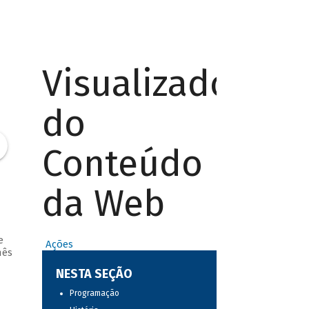
Visualizador
do
Conteúdo
da Web
a
e
Ações
nês
NESTA SEÇÃO
Programação