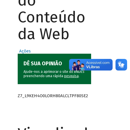
do
Conteúdo
da Web
Ações
DÊ SUA OPINIÃO
Ajude-nos a aprimorar o site do BNDES
preenchendo uma rápida
pesquisa
.
Z7_L9KEH4O0LORH80ALCLTPF80SE2