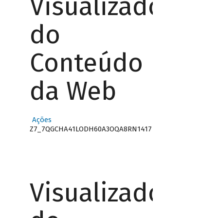
Visualizador
do
Conteúdo
da Web
Ações
Z7_7QGCHA41LODH60A3OQA8RN1417
Visualizador