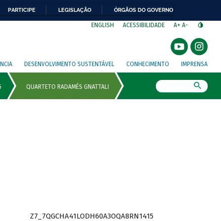
PARTICIPE
LEGISLAÇÃO
ÓRGÃOS DO GOVERNO
⁣
ENGLISH
ACESSIBILIDADE
A+
A-
NCIA
DESENVOLVIMENTO SUSTENTÁVEL
CONHECIMENTO
IMPRENSA
Busca
Z7_7QGCHA41LODH60A3OQA8RN1415