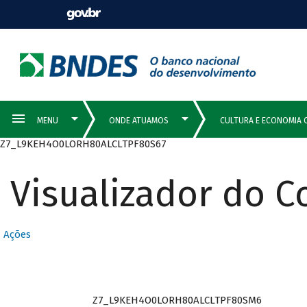
Z7_L9KEH4O0LORH80ALCLTPF80S67
Visualizador do 
Ações
Z7_L9KEH4O0LORH80ALCLTPF80SM6