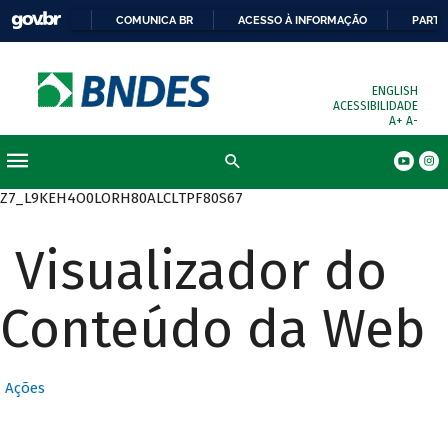
COMUNICA BR
ACESSO À INFORMAÇÃO
PARTI
ENGLISH
ACESSIBILIDADE
A+
A-
Busca
Z7_L9KEH4O0LORH80ALCLTPF80S67
Visualizador do
Conteúdo da Web
Ações