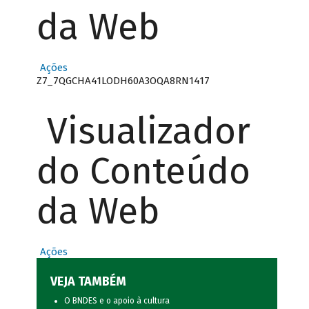
da Web
Ações
Z7_7QGCHA41LODH60A3OQA8RN1417
Visualizador
do Conteúdo
da Web
Ações
VEJA TAMBÉM
O BNDES e o apoio à cultura