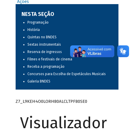
Ações
NESTA SEÇÃO
Programação
História
Quintas no BNDES
Sextas instrumentais
Reserva de ingressos
Filmes e festivais de cinema
Receba a programação
Concursos para Escolha de Espetáculos Musicais
Galeria BNDES
Z7_L9KEH4O0LORH80ALCLTPF80SE0
Visualizador