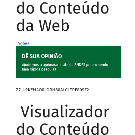
do Conteúdo
da Web
Ações
DÊ SUA OPINIÃO
Ajude-nos a aprimorar o site do BNDES preenchendo
uma rápida
pesquisa
.
Z7_L9KEH4O0LORH80ALCLTPF80SE2
Visualizador
do Conteúdo