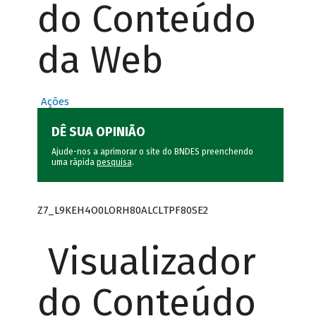
do Conteúdo
da Web
Ações
DÊ SUA OPINIÃO
Ajude-nos a aprimorar o site do BNDES preenchendo
uma rápida
pesquisa
.
Z7_L9KEH4O0LORH80ALCLTPF80SE2
Visualizador
do Conteúdo