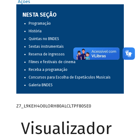
Ações
NESTA SEÇÃO
Programação
História
Quintas no BNDES
Sextas instrumentais
Reserva de ingressos
Filmes e festivais de cinema
Receba a programação
Concursos para Escolha de Espetáculos Musicais
Galeria BNDES
Z7_L9KEH4O0LORH80ALCLTPF80SE0
Visualizador