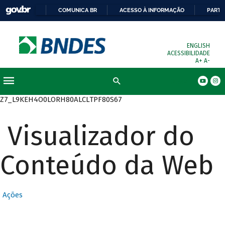
COMUNICA BR
ACESSO À INFORMAÇÃO
PARTI
ENGLISH
ACESSIBILIDADE
A+
A-
Busca
Z7_L9KEH4O0LORH80ALCLTPF80S67
Visualizador do
Conteúdo da Web
Ações