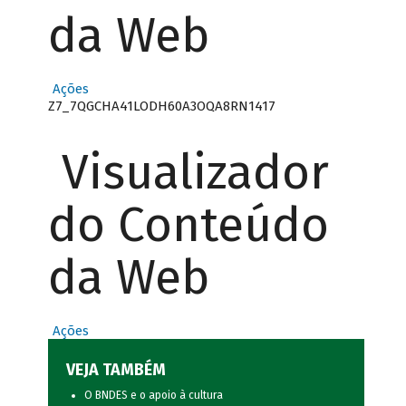
da Web
Ações
Z7_7QGCHA41LODH60A3OQA8RN1417
Visualizador
do Conteúdo
da Web
Ações
VEJA TAMBÉM
O BNDES e o apoio à cultura