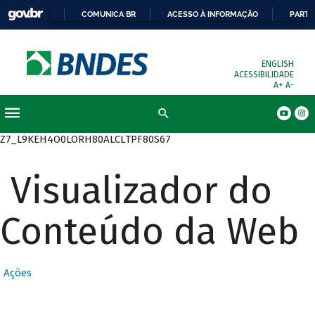
COMUNICA BR
ACESSO À INFORMAÇÃO
PARTI
ENGLISH
ACESSIBILIDADE
A+
A-
Busca
Z7_L9KEH4O0LORH80ALCLTPF80S67
Visualizador do
Conteúdo da Web
Ações