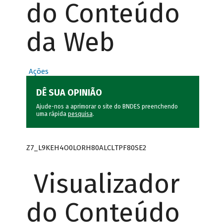
do Conteúdo
da Web
Ações
DÊ SUA OPINIÃO
Ajude-nos a aprimorar o site do BNDES preenchendo
uma rápida
pesquisa
.
Z7_L9KEH4O0LORH80ALCLTPF80SE2
Visualizador
do Conteúdo