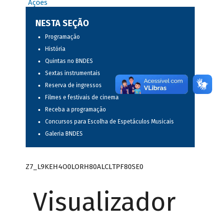
Ações
NESTA SEÇÃO
Programação
História
Quintas no BNDES
Sextas instrumentais
Reserva de ingressos
Filmes e festivais de cinema
Receba a programação
Concursos para Escolha de Espetáculos Musicais
Galeria BNDES
Z7_L9KEH4O0LORH80ALCLTPF80SE0
Visualizador