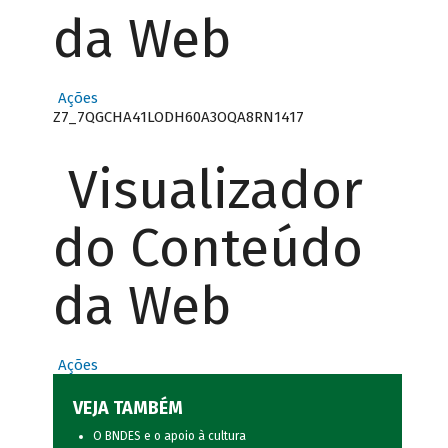
da Web
Ações
Z7_7QGCHA41LODH60A3OQA8RN1417
Visualizador
do Conteúdo
da Web
Ações
VEJA TAMBÉM
O BNDES e o apoio à cultura