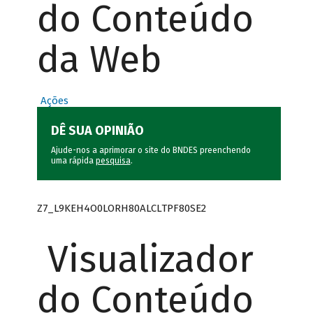
do Conteúdo
da Web
Ações
DÊ SUA OPINIÃO
Ajude-nos a aprimorar o site do BNDES preenchendo
uma rápida
pesquisa
.
Z7_L9KEH4O0LORH80ALCLTPF80SE2
Visualizador
do Conteúdo