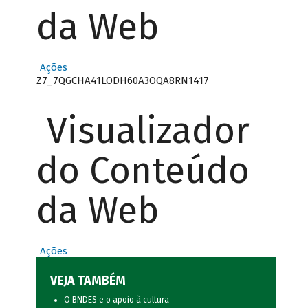
da Web
Ações
Z7_7QGCHA41LODH60A3OQA8RN1417
Visualizador
do Conteúdo
da Web
Ações
VEJA TAMBÉM
O BNDES e o apoio à cultura