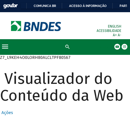
COMUNICA BR
ACESSO À INFORMAÇÃO
PARTI
ENGLISH
ACESSIBILIDADE
A+
A-
Busca
Z7_L9KEH4O0LORH80ALCLTPF80S67
Visualizador do
Conteúdo da Web
Ações