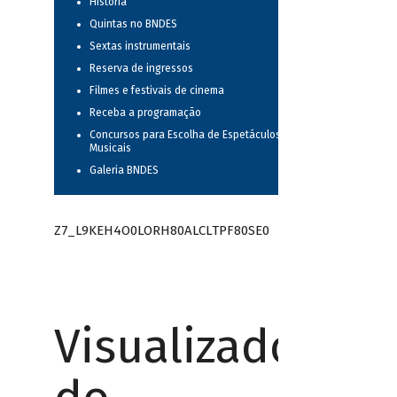
História
Quintas no BNDES
Sextas instrumentais
Reserva de ingressos
Filmes e festivais de cinema
Receba a programação
Concursos para Escolha de Espetáculos
Musicais
Galeria BNDES
Z7_L9KEH4O0LORH80ALCLTPF80SE0
Visualizador