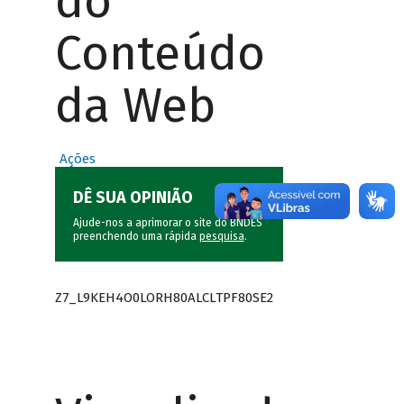
do
Conteúdo
da Web
Ações
DÊ SUA OPINIÃO
Ajude-nos a aprimorar o site do BNDES
preenchendo uma rápida
pesquisa
.
Z7_L9KEH4O0LORH80ALCLTPF80SE2