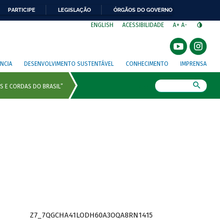
PARTICIPE
LEGISLAÇÃO
ÓRGÃOS DO GOVERNO
⁣
ENGLISH
ACESSIBILIDADE
A+
A-
NCIA
DESENVOLVIMENTO SUSTENTÁVEL
CONHECIMENTO
IMPRENSA
Busca
Z7_7QGCHA41LODH60A3OQA8RN1415