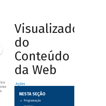
Visualizador
do
Conteúdo
da Web
ico
Ações
bras
s.
NESTA SEÇÃO
Programação