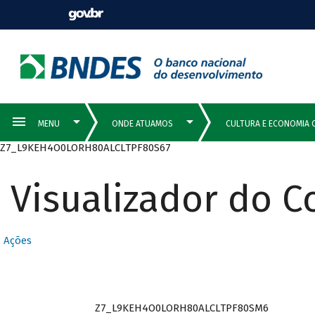
Z7_L9KEH4O0LORH80ALCLTPF80S67
Visualizador do 
Ações
Z7_L9KEH4O0LORH80ALCLTPF80SM6