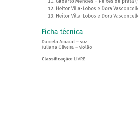
Gilberto Mendes – Peixes de prata (t
Heitor Villa-Lobos e Dora Vasconcell
Heitor Villa-Lobos e Dora Vasconcel
Ficha técnica
Daniela Amaral – voz
Juliana Oliveira – violão
Classificação:
LIVRE