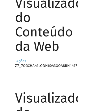
Visualizador
do
Conteúdo
da Web
Ações
Z7_7QGCHA41LODH60A3OQA8RN1417
Visualizador