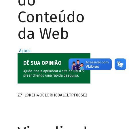
do
Conteúdo
da Web
Ações
DÊ SUA OPINIÃO
Ajude-nos a aprimorar o site do BNDES
preenchendo uma rápida
pesquisa
.
Z7_L9KEH4O0LORH80ALCLTPF80SE2