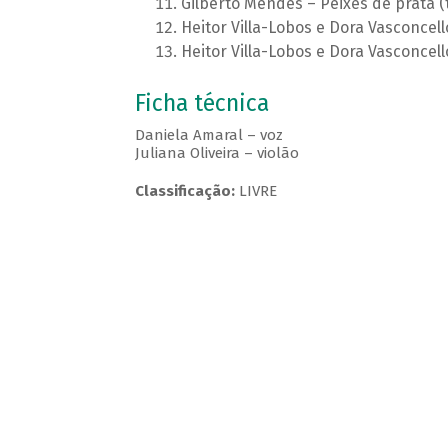
Gilberto Mendes – Peixes de prata (t
Heitor Villa-Lobos e Dora Vasconcell
Heitor Villa-Lobos e Dora Vasconcel
Ficha técnica
Daniela Amaral – voz
Juliana Oliveira – violão
Classificação:
LIVRE