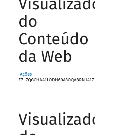
Visualizador
do
Conteúdo
da Web
Ações
Z7_7QGCHA41LODH60A3OQA8RN1417
Visualizador