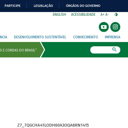
PARTICIPE
LEGISLAÇÃO
ÓRGÃOS DO GOVERNO
⁣
ENGLISH
ACESSIBILIDADE
A+
A-
NCIA
DESENVOLVIMENTO SUSTENTÁVEL
CONHECIMENTO
IMPRENSA
Busca
Z7_7QGCHA41LODH60A3OQA8RN1415