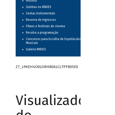
História
Quintas no BNDES
Sextas instrumentais
Reserva de ingressos
Filmes e festivais de cinema
Receba a programação
Concursos para Escolha de Espetáculos
Musicais
Galeria BNDES
Z7_L9KEH4O0LORH80ALCLTPF80SE0
Visualizador