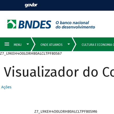
Z7_L9KEH4O0LORH80ALCLTPF80S67
Visualizador do 
Ações
Z7_L9KEH4O0LORH80ALCLTPF80SM6