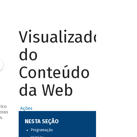
Visualizador
do
Conteúdo
da Web
ico
Ações
bras
s.
NESTA SEÇÃO
Programação