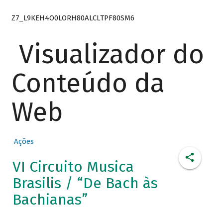
Z7_L9KEH4O0LORH80ALCLTPF80SM6
Visualizador do
Conteúdo da
Web
Ações
VI Circuito Musica
Brasilis / “De Bach às
Bachianas”