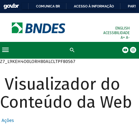
COMUNICA BR
ACESSO À INFORMAÇÃO
PARTI
ENGLISH
ACESSIBILIDADE
A+
A-
Busca
Z7_L9KEH4O0LORH80ALCLTPF80S67
Visualizador do
Conteúdo da Web
Ações