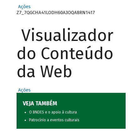
Ações
Z7_7QGCHA41LODH60A3OQA8RN1417
Visualizador
do Conteúdo
da Web
Ações
VEJA TAMBÉM
O BNDES e o apoio à cultura
Patrocínio a eventos culturais