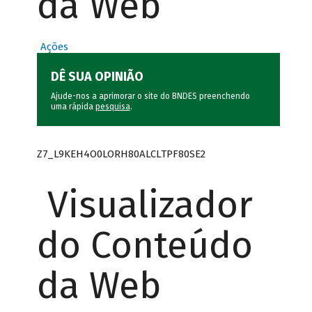
da Web
Ações
DÊ SUA OPINIÃO
Ajude-nos a aprimorar o site do BNDES preenchendo
uma rápida
pesquisa
.
Z7_L9KEH4O0LORH80ALCLTPF80SE2
Visualizador
do Conteúdo
da Web