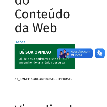
do
Conteúdo
da Web
Ações
DÊ SUA OPINIÃO
Ajude-nos a aprimorar o site do BNDES
preenchendo uma rápida
pesquisa
.
Z7_L9KEH4O0LORH80ALCLTPF80SE2