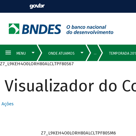
Z7_L9KEH4O0LORH80ALCLTPF80S67
Visualizador do 
Ações
Z7_L9KEH4O0LORH80ALCLTPF80SM6