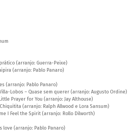
inum
prático (arranjo: Guerra-Peixe)
aipira (arranjo: Pablo Panaro)
s (arranjo: Pablo Panaro)
illa-Lobos – Quase sem querer (arranjo: Augusto Ordine)
ittle Prayer for You (arranjo: Jay Althouse)
hiquitita (arranjo: Ralph Allwood e Lora Sansum)
e I Feel the Spirit (arranjo: Rollo Dilworth)
s love (arranjo: Pablo Panaro)