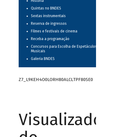
História
Quintas no BNDES
Sextas instrumentais
Reserva de ingressos
Filmes e festivais de cinema
Receba a programação
Concursos para Escolha de Espetáculos
Musicais
Galeria BNDES
Z7_L9KEH4O0LORH80ALCLTPF80SE0
Visualizador