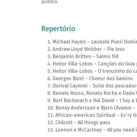
público.
Repertório
Michael Haydn – Laudate Pueri Dom
Andrew Lloyd Webber – Pie Jesu
Benjamin Britten – Salmo 150
Heitor Villa-Lobos – Canções do Guia 
Heitor Villa-Lobos – O trenzinho do c
Georges Bizet – Choeur des Gamins
Dorival Caymmi – Suíte dos pescadore
Renato Russo, Renato Rocha e Dado V
Burt Bacharach e Hal David – I Say a L
Benny Andersson e Bjorn Ulvaeus – C
African-american Spiritual – Ev´ry tim
Chilcott – All things pass
Lennon e McCartney – All you need i