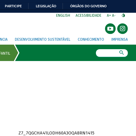
PARTICIPE
LEGISLAÇÃO
ÓRGÃOS DO GOVERNO
⁣
ENGLISH
ACESSIBILIDADE
A+
A-
NCIA
DESENVOLVIMENTO SUSTENTÁVEL
CONHECIMENTO
IMPRENSA
Busca
Z7_7QGCHA41LODH60A3OQA8RN1415