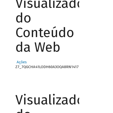
Visualizador
do
Conteúdo
da Web
Ações
Z7_7QGCHA41LODH60A3OQA8RN1417
Visualizador