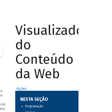
Visualizador
do
Conteúdo
da Web
Ações
do
e.
NESTA SEÇÃO
s em
Programação
elo