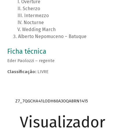
Overture
Scherzo
Intermezzo
Nocturne
Wedding March
Alberto Nepomuceno – Batuque
Ficha técnica
Eder Paolozzi – regente
Classificação:
LIVRE
Z7_7QGCHA41LODH60A3OQA8RN1415
Visualizador