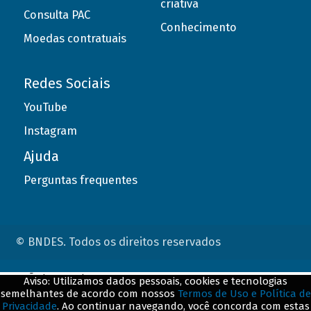
criativa
Consulta PAC
Conhecimento
Moedas contratuais
Redes Sociais
YouTube
Instagram
Ajuda
Perguntas frequentes
© BNDES. Todos os direitos reservados
ConteÃºdo complementar
Aviso: Utilizamos dados pessoais, cookies e tecnologias
semelhantes de acordo com nossos
Termos de Uso e Política de
${title}
${badge}
Privacidade
. Ao continuar navegando, você concorda com estas