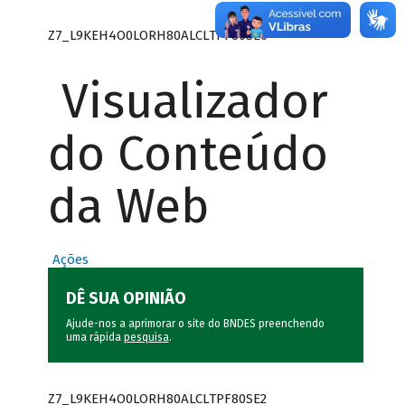
Z7_L9KEH4O0LORH80ALCLTPF80SE0
Visualizador
do Conteúdo
da Web
Ações
DÊ SUA OPINIÃO
Ajude-nos a aprimorar o site do BNDES preenchendo
uma rápida
pesquisa
.
Z7_L9KEH4O0LORH80ALCLTPF80SE2