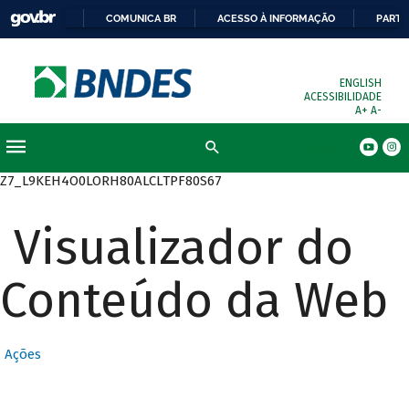
COMUNICA BR
ACESSO À INFORMAÇÃO
PARTI
ENGLISH
ACESSIBILIDADE
A+
A-
Busca
Z7_L9KEH4O0LORH80ALCLTPF80S67
Visualizador do
Conteúdo da Web
Ações