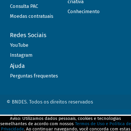
criativa
Consulta PAC
Conhecimento
Moedas contratuais
Redes Sociais
YouTube
Instagram
Ajuda
Perguntas frequentes
© BNDES. Todos os direitos reservados
ConteÃºdo complementar
Aviso: Utilizamos dados pessoais, cookies e tecnologias
semelhantes de acordo com nossos
Termos de Uso e Política de
${title}
${badge}
Privacidade
. Ao continuar navegando, você concorda com estas