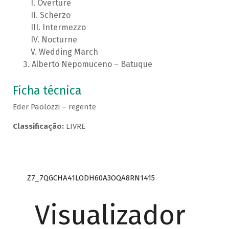
Overture
Scherzo
Intermezzo
Nocturne
Wedding March
Alberto Nepomuceno – Batuque
Ficha técnica
Eder Paolozzi – regente
Classificação:
LIVRE
Z7_7QGCHA41LODH60A3OQA8RN1415
Visualizador