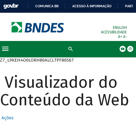
COMUNICA BR
ACESSO À INFORMAÇÃO
PARTI
ENGLISH
ACESSIBILIDADE
A+
A-
Busca
Z7_L9KEH4O0LORH80ALCLTPF80S67
Visualizador do
Conteúdo da Web
Ações