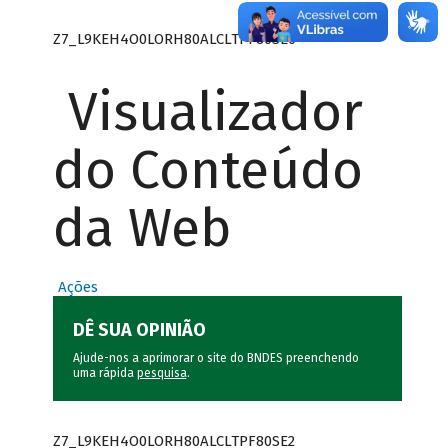
Z7_L9KEH4O0LORH80ALCLTPF80SE0
Visualizador
do Conteúdo
da Web
Ações
DÊ SUA OPINIÃO
Ajude-nos a aprimorar o site do BNDES preenchendo
uma rápida
pesquisa
.
Z7_L9KEH4O0LORH80ALCLTPF80SE2