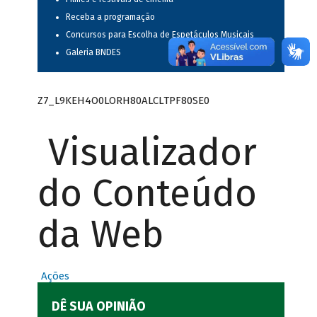
Receba a programação
Concursos para Escolha de Espetáculos Musicais
Galeria BNDES
Z7_L9KEH4O0LORH80ALCLTPF80SE0
Visualizador
do Conteúdo
da Web
Ações
DÊ SUA OPINIÃO