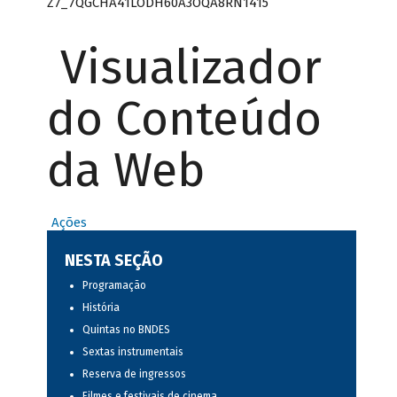
Z7_7QGCHA41LODH60A3OQA8RN1415
Visualizador
do Conteúdo
da Web
Ações
NESTA SEÇÃO
Programação
História
Quintas no BNDES
Sextas instrumentais
Reserva de ingressos
Filmes e festivais de cinema