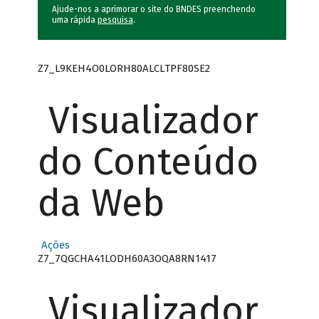
Ajude-nos a aprimorar o site do BNDES preenchendo
uma rápida
pesquisa
.
Z7_L9KEH4O0LORH80ALCLTPF80SE2
Visualizador
do Conteúdo
da Web
Ações
Z7_7QGCHA41LODH60A3OQA8RN1417
Visualizador