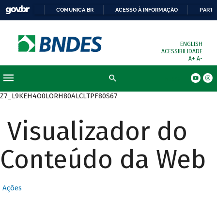
COMUNICA BR
ACESSO À INFORMAÇÃO
PARTI
ENGLISH
ACESSIBILIDADE
A+
A-
Busca
Z7_L9KEH4O0LORH80ALCLTPF80S67
Visualizador do
Conteúdo da Web
Ações