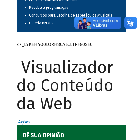
Receba a programação
Concursos para Escolha de Espetáculos Musicais
Galeria BNDES
Z7_L9KEH4O0LORH80ALCLTPF80SE0
Visualizador
do Conteúdo
da Web
Ações
DÊ SUA OPINIÃO