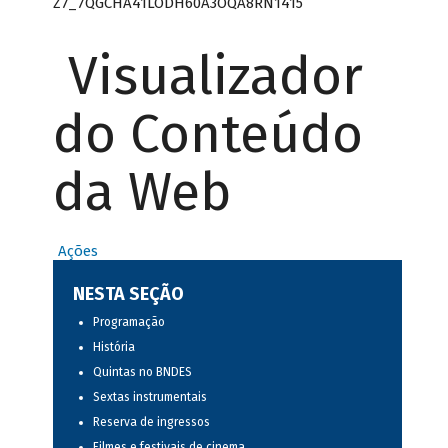
Z7_7QGCHA41LODH60A3OQA8RN1415
Visualizador
do Conteúdo
da Web
Ações
NESTA SEÇÃO
Programação
História
Quintas no BNDES
Sextas instrumentais
Reserva de ingressos
Filmes e festivais de cinema