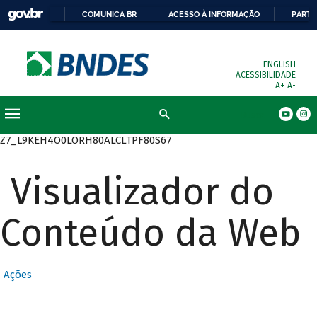
COMUNICA BR
ACESSO À INFORMAÇÃO
PARTI
ENGLISH
ACESSIBILIDADE
A+
A-
Busca
Z7_L9KEH4O0LORH80ALCLTPF80S67
Visualizador do
Conteúdo da Web
Ações