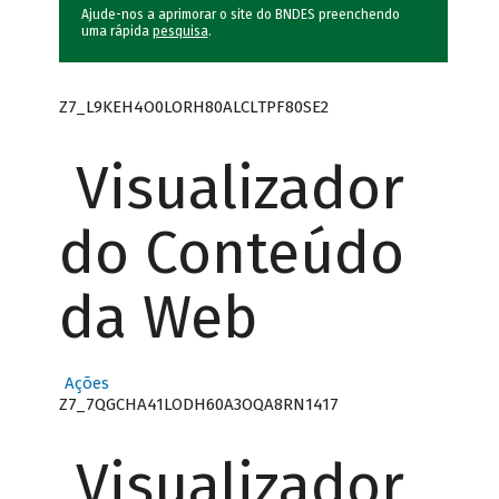
Ajude-nos a aprimorar o site do BNDES preenchendo
uma rápida
pesquisa
.
Z7_L9KEH4O0LORH80ALCLTPF80SE2
Visualizador
do Conteúdo
da Web
Ações
Z7_7QGCHA41LODH60A3OQA8RN1417
Visualizador