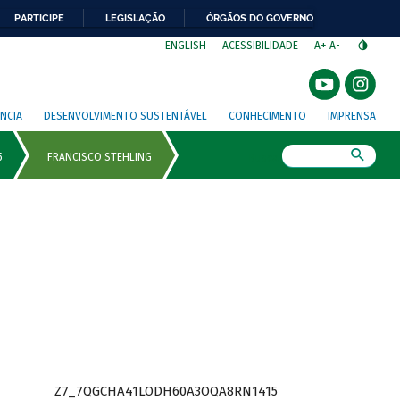
PARTICIPE
LEGISLAÇÃO
ÓRGÃOS DO GOVERNO
⁣
ENGLISH
ACESSIBILIDADE
A+
A-
NCIA
DESENVOLVIMENTO SUSTENTÁVEL
CONHECIMENTO
IMPRENSA
Busca
Z7_7QGCHA41LODH60A3OQA8RN1415