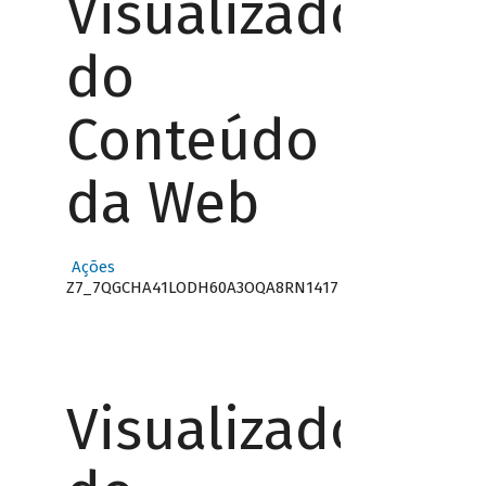
Visualizador
do
Conteúdo
da Web
Ações
Z7_7QGCHA41LODH60A3OQA8RN1417
Visualizador