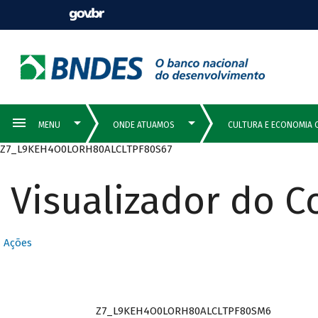
Z7_L9KEH4O0LORH80ALCLTPF80S67
Visualizador do 
Ações
Z7_L9KEH4O0LORH80ALCLTPF80SM6