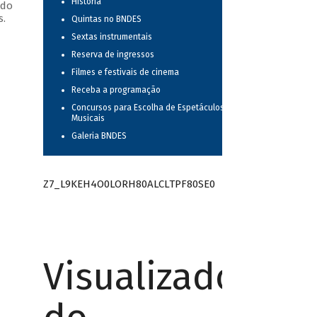
História
 do
s.
Quintas no BNDES
Sextas instrumentais
Reserva de ingressos
Filmes e festivais de cinema
Receba a programação
Concursos para Escolha de Espetáculos
Musicais
Galeria BNDES
Z7_L9KEH4O0LORH80ALCLTPF80SE0
Visualizador