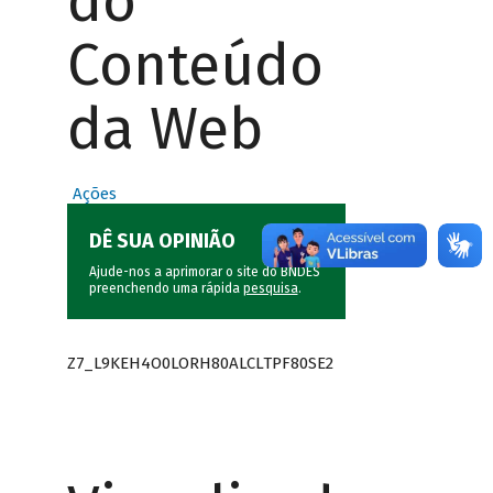
do
Conteúdo
da Web
Ações
DÊ SUA OPINIÃO
Ajude-nos a aprimorar o site do BNDES
preenchendo uma rápida
pesquisa
.
Z7_L9KEH4O0LORH80ALCLTPF80SE2