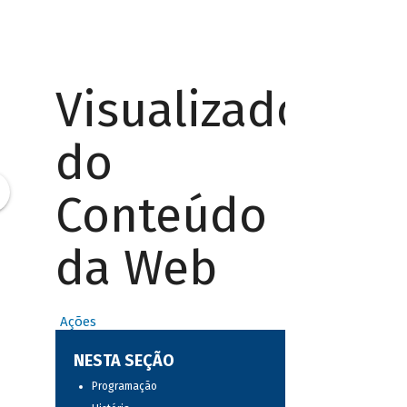
Visualizador
do
Conteúdo
da Web
Ações
NESTA SEÇÃO
Programação