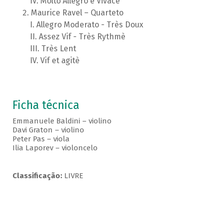
Molto Allegro e Vivace
Maurice Ravel – Quarteto
Allegro Moderato - Très Doux
Assez Vif - Très Rythmè
Très Lent
Vif et agitè
Ficha técnica
Emmanuele Baldini – violino
Davi Graton – violino
Peter Pas – viola
Ilia Laporev – violoncelo
Classificação:
LIVRE