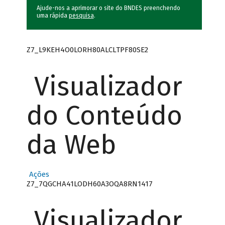
Ajude-nos a aprimorar o site do BNDES preenchendo
uma rápida
pesquisa
.
Z7_L9KEH4O0LORH80ALCLTPF80SE2
Visualizador
do Conteúdo
da Web
Ações
Z7_7QGCHA41LODH60A3OQA8RN1417
Visualizador