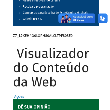
Filmes e festivais de cinema
Receba a programação
Concursos para Escolha de Espetáculos Musicais
Galeria BNDES
Z7_L9KEH4O0LORH80ALCLTPF80SE0
Visualizador
do Conteúdo
da Web
Ações
DÊ SUA OPINIÃO