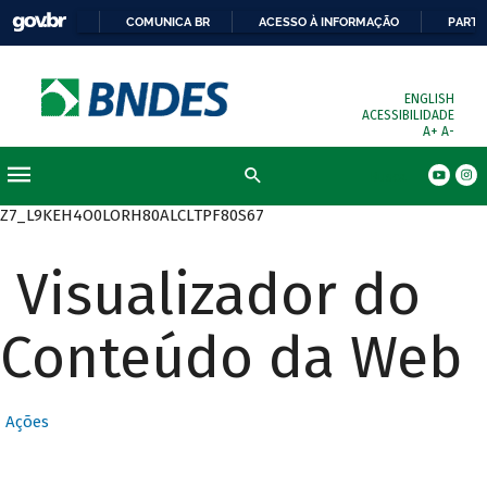
COMUNICA BR
ACESSO À INFORMAÇÃO
PARTI
ENGLISH
ACESSIBILIDADE
A+
A-
Busca
Z7_L9KEH4O0LORH80ALCLTPF80S67
Visualizador do
Conteúdo da Web
Ações