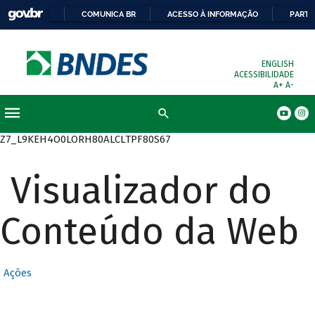
COMUNICA BR
ACESSO À INFORMAÇÃO
PARTI
ENGLISH
ACESSIBILIDADE
A+
A-
Busca
Z7_L9KEH4O0LORH80ALCLTPF80S67
Visualizador do
Conteúdo da Web
Ações