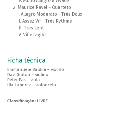
Molto Allegro e Vivace
Maurice Ravel – Quarteto
Allegro Moderato - Très Doux
Assez Vif - Très Rythmè
Très Lent
Vif et agitè
Ficha técnica
Emmanuele Baldini – violino
Davi Graton – violino
Peter Pas – viola
Ilia Laporev – violoncelo
Classificação:
LIVRE