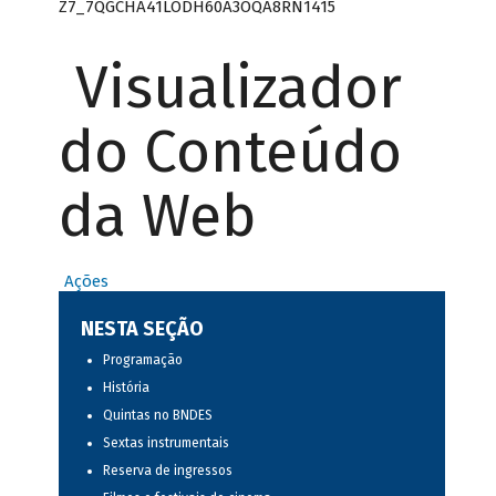
Z7_7QGCHA41LODH60A3OQA8RN1415
Visualizador
do Conteúdo
da Web
Ações
NESTA SEÇÃO
Programação
História
Quintas no BNDES
Sextas instrumentais
Reserva de ingressos