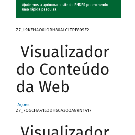
Ajude-nos a aprimorar o site do BNDES preenchendo
uma rápida
pesquisa
.
Z7_L9KEH4O0LORH80ALCLTPF80SE2
Visualizador
do Conteúdo
da Web
Ações
Z7_7QGCHA41LODH60A3OQA8RN1417
Visualizador