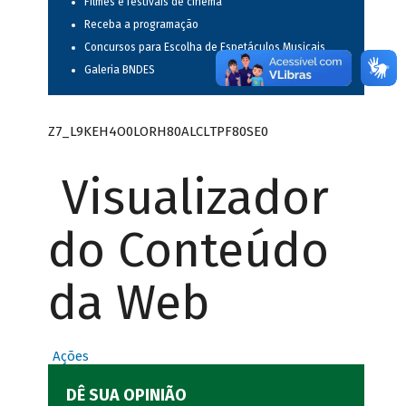
Filmes e festivais de cinema
Receba a programação
Concursos para Escolha de Espetáculos Musicais
Galeria BNDES
Z7_L9KEH4O0LORH80ALCLTPF80SE0
Visualizador
do Conteúdo
da Web
Ações
DÊ SUA OPINIÃO