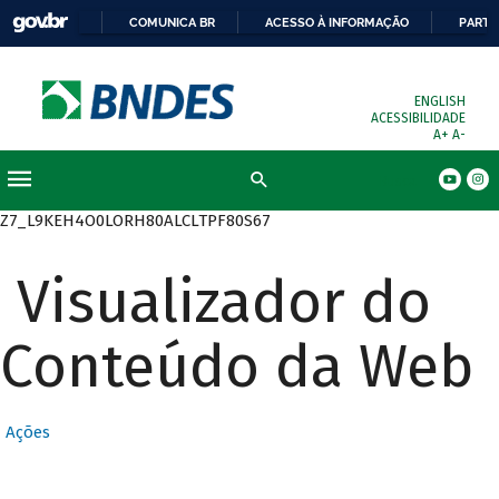
COMUNICA BR
ACESSO À INFORMAÇÃO
PARTI
ENGLISH
ACESSIBILIDADE
A+
A-
Busca
Z7_L9KEH4O0LORH80ALCLTPF80S67
Visualizador do
Conteúdo da Web
Ações