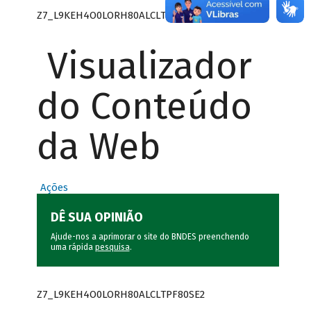
Z7_L9KEH4O0LORH80ALCLTPF80SE0
Visualizador
do Conteúdo
da Web
Ações
DÊ SUA OPINIÃO
Ajude-nos a aprimorar o site do BNDES preenchendo
uma rápida
pesquisa
.
Z7_L9KEH4O0LORH80ALCLTPF80SE2