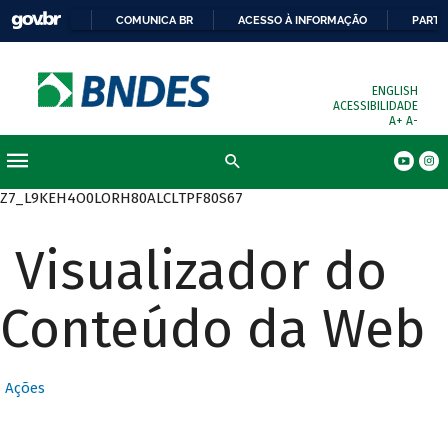
COMUNICA BR
ACESSO À INFORMAÇÃO
PARTI
ENGLISH
ACESSIBILIDADE
A+
A-
Busca
Z7_L9KEH4O0LORH80ALCLTPF80S67
Visualizador do
Conteúdo da Web
Ações