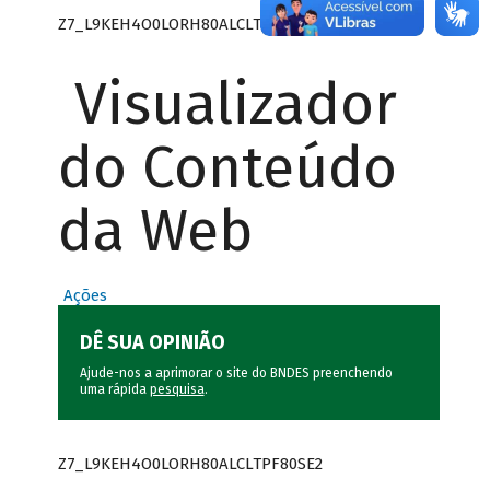
Z7_L9KEH4O0LORH80ALCLTPF80SE0
Visualizador
do Conteúdo
da Web
Ações
DÊ SUA OPINIÃO
Ajude-nos a aprimorar o site do BNDES preenchendo
uma rápida
pesquisa
.
Z7_L9KEH4O0LORH80ALCLTPF80SE2