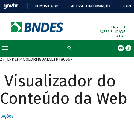
COMUNICA BR
ACESSO À INFORMAÇÃO
PARTI
ENGLISH
ACESSIBILIDADE
A+
A-
Busca
Z7_L9KEH4O0LORH80ALCLTPF80S67
Visualizador do
Conteúdo da Web
Ações