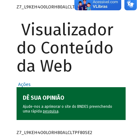
Z7_L9KEH4O0LORH80ALCLTPF80SE0
Visualizador
do Conteúdo
da Web
Ações
DÊ SUA OPINIÃO
Ajude-nos a aprimorar o site do BNDES preenchendo
uma rápida
pesquisa
.
Z7_L9KEH4O0LORH80ALCLTPF80SE2