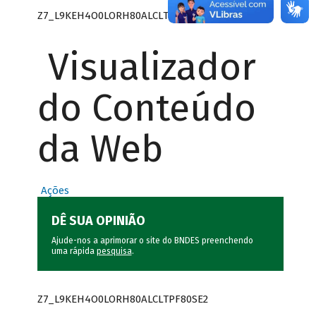
Z7_L9KEH4O0LORH80ALCLTPF80SE0
Visualizador
do Conteúdo
da Web
Ações
DÊ SUA OPINIÃO
Ajude-nos a aprimorar o site do BNDES preenchendo
uma rápida
pesquisa
.
Z7_L9KEH4O0LORH80ALCLTPF80SE2