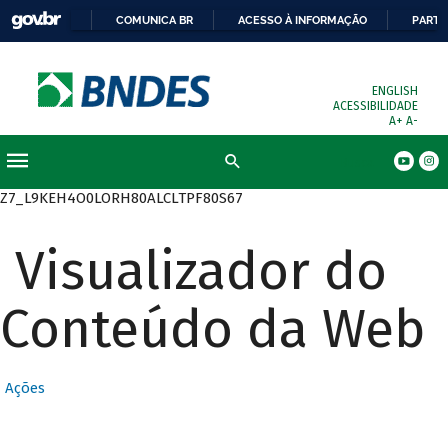
COMUNICA BR
ACESSO À INFORMAÇÃO
PARTI
ENGLISH
ACESSIBILIDADE
A+
A-
Busca
Z7_L9KEH4O0LORH80ALCLTPF80S67
Visualizador do
Conteúdo da Web
Ações