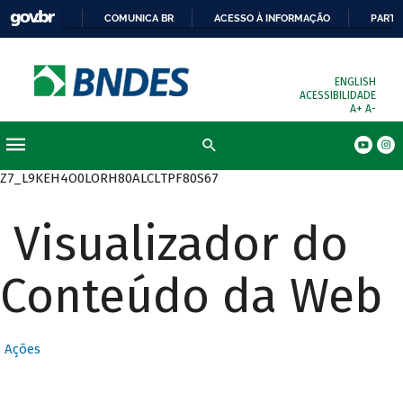
COMUNICA BR
ACESSO À INFORMAÇÃO
PARTI
ENGLISH
ACESSIBILIDADE
A+
A-
Busca
Z7_L9KEH4O0LORH80ALCLTPF80S67
Visualizador do
Conteúdo da Web
Ações