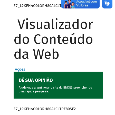
Z7_L9KEH4O0LORH80ALCLTPF80SE0
Visualizador
do Conteúdo
da Web
Ações
DÊ SUA OPINIÃO
Ajude-nos a aprimorar o site do BNDES preenchendo
uma rápida
pesquisa
.
Z7_L9KEH4O0LORH80ALCLTPF80SE2